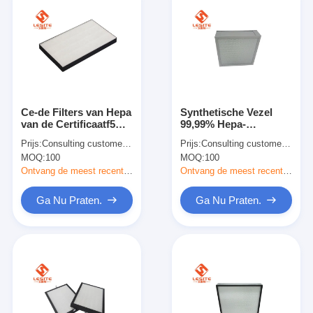
Ce-de Filters van Hepa
Synthetische Vezel
van de Certificaatf5
99,99% Hepa-
Airconditioning, de
Filtercomité voor
Prijs:
Consulting customer service
Prijs:
Consulting customer service
Filter van Aircon Hepa
Airconditioning
MOQ:
100
MOQ:
100
Ontvang de meest recente Prijs
Ontvang de meest recente Prijs
Ga Nu Praten.
Ga Nu Praten.
Thuis
Producten
Video's