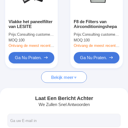
Over ons
Fabriekstocht
Vlakke het paneelfilter
F8 de Filters van
van LESITE
Airconditioningshepa
Kwaliteitscontrole
Prijs:
Consulting customer service
Prijs:
Consulting customer service
MOQ:
100
MOQ:
100
Neem contact met ons op
Ontvang de meest recente Prijs
Ontvang de meest recente Prijs
Nieuws
Ga Nu Praten.
Ga Nu Praten.
Ga Nu Praten.
Bekijk meer
Luchtfilter die Machine maken
Laat Een Bericht Achter
We Zullen Snel Antwoorden
Luchtfilter Productiemachine
Zakfilter die Machine maken