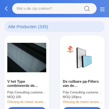
Alle Producten
(335)
V het Type
De ruilbare pp-Filters
combineerde de
van de
Compacte Vouwende
Luchtzuiveringsinstallatie,
Prijs:
Consulting customer service
Prijs:
Consulting customer service
G4-Filters van
Hepa-Luchtfilter met
MOQ:
100
MOQ:
100pcs
Airconditioningshepa
Zakfilter
Ontvang de meest recente Prijs
Ontvang de meest recente Prijs