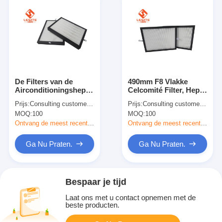
De Filters van de
490mm F8 Vlakke
Airconditioningshepa
Celcomité Filter, Hepa-
van de
Filter in AC voor
Prijs:
Consulting customer service
Prijs:
Consulting customer service
temperatuurweerstand,
Farmaceutische
MOQ:
100
MOQ:
100
F7-Comité Filter voor
Fabriek
Schone Zaal
Ontvang de meest recente Prijs
Ontvang de meest recente Prijs
Ga Nu Praten.
Ga Nu Praten.
Bespaar je tijd
Laat ons met u contact opnemen met de
beste producten.