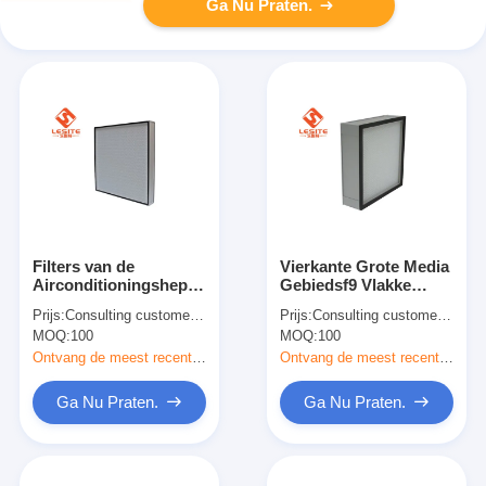
Ga Nu Praten.
Filters van de
Vierkante Grote Media
Airconditioningshepa
Gebiedsf9 Vlakke
van de aluminium de
Comité Filter, Hepa-
Prijs:
Consulting customer service
Prijs:
Consulting customer service
Grote Inventaris 50pa,
Filter voor AC
MOQ:
100
MOQ:
100
Comité Filter
Opening
Ontvang de meest recente Prijs
Ontvang de meest recente Prijs
Ga Nu Praten.
Ga Nu Praten.