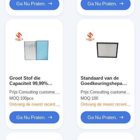
Ga Nu Praten.
Ga Nu Praten.
Groot Stof die
Standaard van de
Capaciteit 99,99%
Goedkeuringshepa
bevatten PF
van Groottece de
Prijs:
Consulting customer service
Prijs:
Consulting customer service
Industriële Hepa Filter
Luchtfilter voor
MOQ:
100pcs
MOQ:
100
Airconditioner, de
Ware Hepa Filter van
Ontvang de meest recente Prijs
Ontvang de meest recente Prijs
H13
Ga Nu Praten.
Ga Nu Praten.