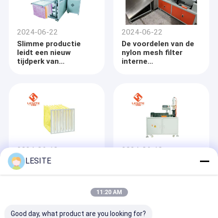
industriële duurzame
ontwikkeling met
groene technologie
2024-06-22
2024-06-22
Slimme productie
De voordelen van de
leidt een nieuw
nylon mesh filter
tijdperk van
interne
luchtfiltratie!
ondersteuning frame
vormmachine in
termen van
productie-efficiëntie
en productkwaliteit!
2024-06-10
2024-06-10
LESITE
Kennis van
Wat zijn de
luchtfilters:
ontwikkelingstrends
en de belangrijkste
drijvende factoren
11:20 AM
van de filterindustrie
in de komende tien
Good day, what product are you looking for?
jaar?