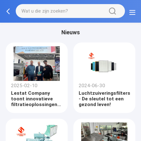
Nieuws
2025-02-10
2024-06-30
Lestat Company
Luchtzuiveringsfilters
toont innovatieve
- De sleutel tot een
filtratieoplossingen
gezond leven!
op de tentoonstelling
Cologne International
Filtration Technology
in Duitsland uit 2024
** ** Empoweratie
van de wereldwijde