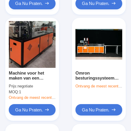
Ga Nu Praten.
Ga Nu Praten.
Machine voor het
Omron
maken van een
besturingssysteem
duurzaam automatisch
Luchtfilter Frame
Prijs:
negotiate
Ontvang de meest recente Prijs
luchtfilterraam met
Machining Machine
MOQ:
1
snijbuig
Hoogte Precision And
Production
Ontvang de meest recente Prijs
Ga Nu Praten.
Ga Nu Praten.