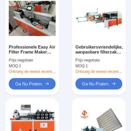
Professionele Easy Air
Gebruikersvriendelijke,
Filter Frame Maker
aanpasbare filterzak
Machine voor
maken machine
Prijs:
negotiate
Prijs:
negotiate
moeiteloze werking
MOQ:
1
MOQ:
1
Ontvang de meest recente Prijs
Ontvang de meest recente Prijs
Ga Nu Praten.
Ga Nu Praten.
Thuis
Producten
Video's