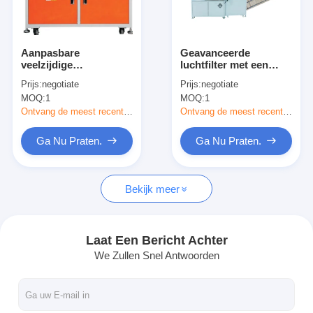
Over ons
Fabriekstocht
Aanpasbare
Geavanceerde
veelzijdige
luchtfilter met een
Kwaliteitscontrole
geavanceerde
superieure prestatie
Prijs:
negotiate
Prijs:
negotiate
luchtfilter frame
die de machine
MOQ:
1
MOQ:
1
maken machine
betrouwbaar maakt
Neem contact met ons op
Ontvang de meest recente Prijs
Ontvang de meest recente Prijs
Nieuws
Ga Nu Praten.
Ga Nu Praten.
Ga Nu Praten.
Bekijk meer
Luchtfilter die Machine maken
Laat Een Bericht Achter
We Zullen Snel Antwoorden
Luchtfilter Productiemachine
Zakfilter die Machine maken