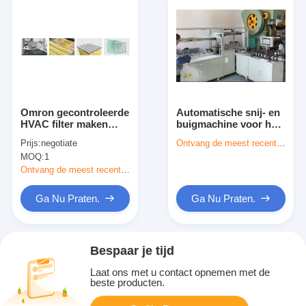
Omron gecontroleerde
Automatische snij- en
HVAC filter maken
buigmachine voor het
machine automatisch
maken van
Prijs:
negotiate
Ontvang de meest recente Prijs
12pcs/min Capaciteit
luchtfilterframe
MOQ:
1
Ontvang de meest recente Prijs
Ga Nu Praten.
Ga Nu Praten.
Bespaar je tijd
Laat ons met u contact opnemen met de
beste producten.