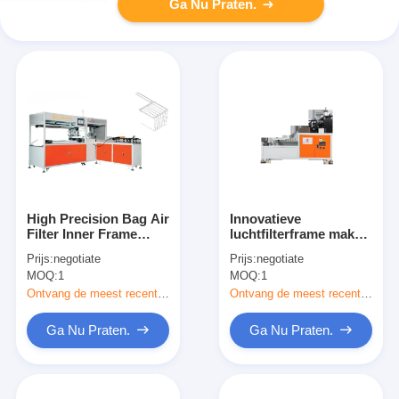
Ga Nu Praten.
High Precision Bag Air
Innovatieve
Filter Inner Frame
luchtfilterframe maker
Forming Machine
superieure prestaties
Prijs:
negotiate
Prijs:
negotiate
Aanpasbaar
en efficiëntie
MOQ:
1
MOQ:
1
Ontvang de meest recente Prijs
Ontvang de meest recente Prijs
Ga Nu Praten.
Ga Nu Praten.