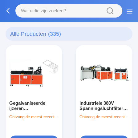
Alle Producten
(335)
Gegalvaniseerde
Industriële 380V
ijzeren
Spanningsluchtfilter
luchtfiltermachine 12
Frame Maker Machine
Ontvang de meest recente Prijs
Ontvang de meest recente Prijs
stuks/min
aangedreven door
Productiecapaciteit
3,5KW motor