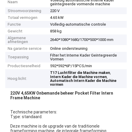
Volledig automatische interne kader
Naam
geïntegreerde vormende machine
Stroomvoorziening
220 V
Totaal vermogen
4.65 kW
Functie
Volledig-automatische controle
Gewicht
858 kg
Algemene
2640*1080*1680/1700*500*1000 mm
afmetingen
Na garantie service
Online ondersteuning
Filter het Interne Kader Geïntegreerde
Toepassing
Vormen
Productiesnelheid
592*592*6P/15PCS/min
,
T17 Luchtfilter die Machine maken
,
Intern Kader die Machine vormen
Hoog licht:
Automatisch Intern Kader die Machine
vormen
220V 4,65KW Onbemande beheer Pocket Filter Intern
Frame Machine
Technische parameters:
Type: standaard.
Deze machine is de upgrade van de traditionele
frameforming machine, de integrale frameforming