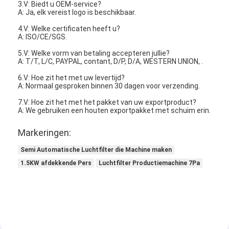
3.V: Biedt u OEM-service?
Automatische het Vastnagelen Machine
A: Ja, elk vereist logo is beschikbaar.
Semi Automatische het Vastnagelen Machine
4.V: Welke certificaten heeft u?
A: ISO/CE/SGS.
Kaderlasser
5.V: Welke vorm van betaling accepteren jullie?
A: T/T, L/C, PAYPAL, contant, D/P, D/A, WESTERN UNION, .
De Filters van airconditioningshepa
6.V: Hoe zit het met uw levertijd?
A: Normaal gesproken binnen 30 dagen voor verzending.
de filters van de luchtzuiveringsinstallatie
7.V: Hoe zit het met het pakket van uw exportproduct?
A: We gebruiken een houten exportpakket met schuim erin.
De Filter van de aluminiumzak
Markeringen:
Stofzakfilter
Semi Automatische Luchtfilter die Machine maken
1.5KW afdekkende Pers
Luchtfilter Productiemachine 7Pa
Origami die Machine vouwen
ultrasone stikkende machine
luchtfilter Frame maken machine