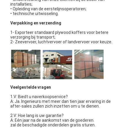
installaties;
Over ons
• Opleiding van de eerstelijnsoperatoren;
• technische uitwisseling.
Fabriekstocht
Verpakking en verzending
Kwaliteitscontrole
1- Exporteer standaard plywood koffers voor betere
verzorging bij transport;
2- Zeevervoer, luchtvervoer of landvervoer voor keuze.
Neem contact met ons op
Nieuws
Ga Nu Praten.
Veelgestelde vragen
Luchtfilter die Machine maken
1.V: Biedt u naverkoopservice?
A: Ja. Ingenieurs met meer dan tien jaar ervaring in de
after-sales zullen zich inzetten om u te dienen.
Luchtfilter Productiemachine
2.V: Hoe lang is uw garantie?
A: Eén jaar na de aankomst van de goederen.
Zakfilter die Machine maken
zal de beschadigde onderdelen gratis sturen.