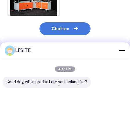
4.65KW Volledig
automatisch voor zakfilter
Chatten
LESITE
Geadviseerde Producten
4:15 PM
Good day, what product are you looking for?
1.5KW automatische
3.5KW de
Het industriël
Pneumatische
hydraulische
Binnenkader di
Afdekkende Pers
Dringende Machine
de Luchtfilter
voor Zakfilter
van de Kaartdekking
Machine Semi
voor Zakfilter
Automatisch 