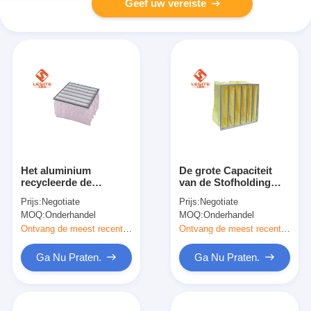
Geef uw vereiste
Het aluminium
De grote Capaciteit
recycleerde de
van de Stofholding
Wasbare H14-van de
H13 5μM Geel
Prijs:
Negotiate
Prijs:
Negotiate
Luchtfilters van de
Aluminum Bag Filter
MOQ:
Onderhandel
MOQ:
Onderhandel
Zakzak Roze Kleur
Ontvang de meest recente Prijs
Ontvang de meest recente Prijs
Ga Nu Praten.
Ga Nu Praten.