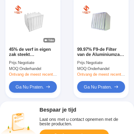
45% de verf in eigen
99.97% F9-de Filter
zak steekt
van de Aluminiumzak,
Cabinefilters, Grote
Synthetische
Prijs:
Negotiate
Prijs:
Negotiate
het Stofinzameling van
Vezelfilter voor
MOQ:
Onderhandel
MOQ:
Onderhandel
de 0,5 Micronsfilter
Airconditioner
Ontvang de meest recente Prijs
Ontvang de meest recente Prijs
Ga Nu Praten.
Ga Nu Praten.
Bespaar je tijd
Laat ons met u contact opnemen met de
beste producten.