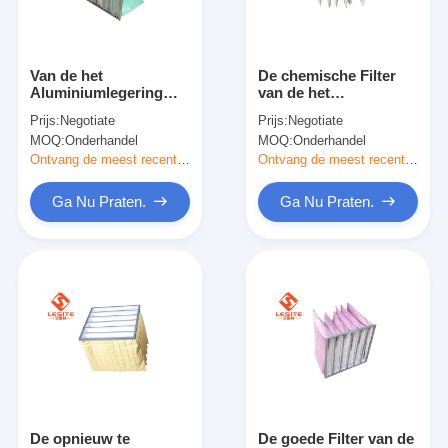
Over ons
Fabriekstocht
Van de het
De chemische Filter
Aluminiumlegering
van de het
Kwaliteitscontrole
van het het
Aluminiumzak van de
Prijs:
Negotiate
Prijs:
Negotiate
ziekenhuisgebruik van
Weerstands Lage
MOQ:
Onderhandel
MOQ:
Onderhandel
de het Kaderglasvezel
Hygroscopiciteit H11
Neem contact met ons op
F8 de Zakfilter voor
Ontvang de meest recente Prijs
Ontvang de meest recente Prijs
AC
Nieuws
Ga Nu Praten.
Ga Nu Praten.
Ga Nu Praten.
Luchtfilter die Machine maken
Luchtfilter Productiemachine
Zakfilter die Machine maken
De opnieuw te
De goede Filter van de