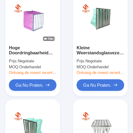
Hoge
Kleine
Doordringbaarheid
Weerstandsglasvezel
99,97% de Filter Lang
21mm H14-de Filter
Prijs:
Negotiate
Prijs:
Negotiate
Beroepsleven van de
van de Aluminiumzak,
MOQ:
Onderhandel
MOQ:
Onderhandel
Zakzak
de Filter van de
Zaklucht
Ontvang de meest recente Prijs
Ontvang de meest recente Prijs
Ga Nu Praten.
Ga Nu Praten.
Thuis
Producten
Video's