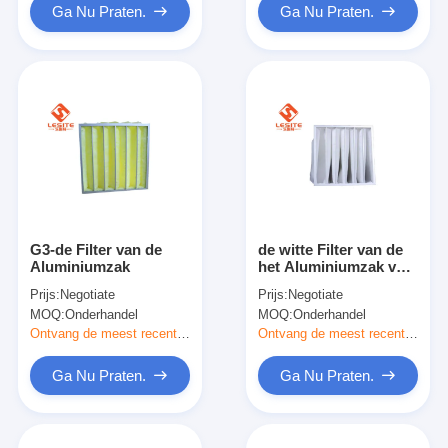
Ga Nu Praten.
Ga Nu Praten.
G3-de Filter van de
de witte Filter van de
Aluminiumzak
het Aluminiumzak van
1micron F5,
Prijs:
Negotiate
Prijs:
Negotiate
Middelgrote
MOQ:
Onderhandel
MOQ:
Onderhandel
Efficiencyfilter
Ontvang de meest recente Prijs
Ontvang de meest recente Prijs
Ga Nu Praten.
Ga Nu Praten.