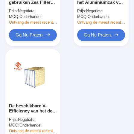
gebruiken Zes Filter
het Aluminiumzak van
Automatische het Vastnagelen Machine
van de Zakkenf9 Zak,
de
Prijs:
Negotiate
Prijs:
Negotiate
de Filter van de 0,1
Luchtdoordringbaarheid
MOQ:
Semi Automatische het Vastnagelen Machine
Onderhandel
MOQ:
Onderhandel
Micronslucht voor het
F8 voor niet Stofzaal
Systeem van de
Ontvang de meest recente Prijs
Ontvang de meest recente Prijs
Luchtvoorwaarde
Kaderlasser
Ga Nu Praten.
Ga Nu Praten.
De Filters van airconditioningshepa
de filters van de luchtzuiveringsinstallatie
De Filter van de aluminiumzak
Stofzakfilter
Origami die Machine vouwen
De beschikbare V-
ultrasone stikkende machine
Efficiency van het de
Filtermiddel van de
Prijs:
Negotiate
Banken779
luchtfilter Frame maken machine
MOQ:
Onderhandel
Synthetische Vezel
Ontvang de meest recente Prijs