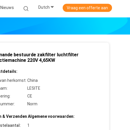
Dutch
Nieuws
Vraag een offerte aan
ande bestuurde zakfilter luchtfilter
ctiemachine 220V 4,65KW
tdetails:
 van herkomst:
China
aam:
LESITE
cering:
CE
nummer:
Norm
n & Verzenden Algemene voorwaarden:
stelaantal:
1