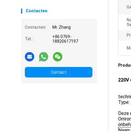
Ge
Contacten
Na
Se
Contacten:
Mr. Zhang
Pr
+86 0769-
Tel.:
18820617197
Ma
Produ
Contact
220V 
techn
Type: 
Deze m
Omron 
onbehe
Naam 