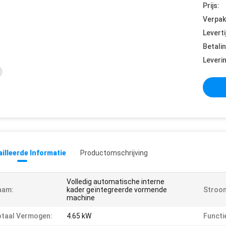
Prijs:
Verpak
Leverti
Betali
Leveri
illeerde Informatie
Productomschrijving
Volledig automatische interne
aam:
kader geïntegreerde vormende
Stroom
machine
taal Vermogen:
4.65 kW
Functi