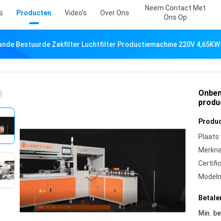
Neem Contact Met
s
Producten
Video's
Over Ons
Ons Op
de Bestuurde Zakfilter Luchtfilter Productiemachine 220V 4,65KW
Onbem
produ
Produc
Plaats
Merkn
Certifi
Model
Betale
Min. be