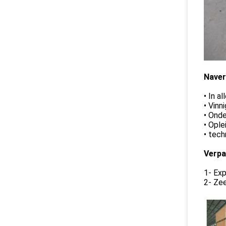
Naver
• In a
• Vinn
• Onde
• Ople
• tech
Verpa
1- Exp
2- Zee