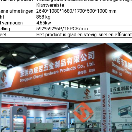
Klantvereiste
ene afmetingen
2640*1080*1680/1700*500*1000 mm
ht
858 kg
l vermogen
4.65kw
lling
592*592*6P/15PCS/min
eel
Het product is glad en stevig, snel en efficiënt