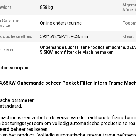
Algem
wicht:
858 kg
Afmeti
 Garantie
Online ondersteuning
Toepas
rvice:
oductiesnelheid:
592*592*6P/15PCS/min
Kleur:
Onbemande Luchtfilter Productiemachine
,
220V
rkeren:
5.5KW luchtfilter die Machine maken
ctomschrijving
4,65KW Onbemande beheer Pocket Filter Intern Frame Mach
ische parameter:
standaard.
achine is een verbeterde versie van de traditionele frameform
besturingssysteem om volledig automatische productie te realis
erd beheer realiseren.
van het product
Volledig automatische interne frame geïnteg