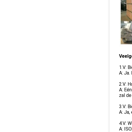
Veelg
1.V: B
A: Ja.
2.V: H
A: Eén
zal de
3.V: B
A: Ja,
4.V: W
A: IS