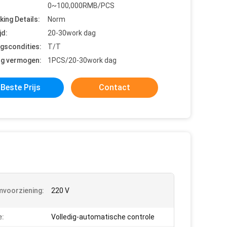
0~100,000RMB/PCS
king Details:
Norm
jd:
20-30work dag
ngscondities:
T/T
ng vermogen:
1PCS/20-30work dag
Beste Prijs
Contact
voorziening:
220 V
e:
Volledig-automatische controle