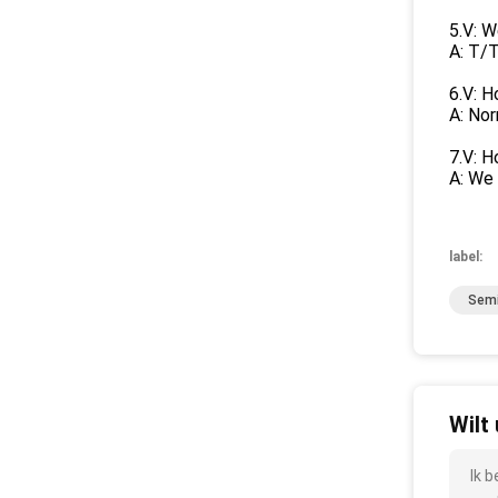
5.V: W
A: T/
6.V: H
A: No
7.V: 
A: We
label:
Semi
Wilt
Ik 