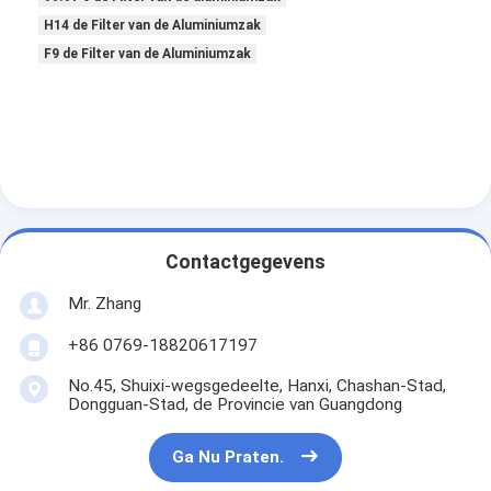
De Filter van de Hepazak
H14 de Filter van de Aluminiumzak
F9 de Filter van de Aluminiumzak
Contactgegevens
Mr. Zhang
+86 0769-18820617197
No.45, Shuixi-wegsgedeelte, Hanxi, Chashan-Stad,
Dongguan-Stad, de Provincie van Guangdong
Ga Nu Praten.