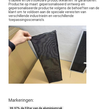
stabiele en betrouwbare productkwaliteit te garanderen.
Automatische het Vastnagelen Machine
Productie op maat: gepersonaliseerd ontwerp en
gepersonaliseerde productie volgens de behoeften van de
klant om te voldoen aan de speciale vereisten van
Semi Automatische het Vastnagelen Machine
verschillende industrieën en verschillende
toepassingsscenario's.
Kaderlasser
De Filters van airconditioningshepa
de filters van de luchtzuiveringsinstallatie
De Filter van de aluminiumzak
Stofzakfilter
Origami die Machine vouwen
ultrasone stikkende machine
Markeringen:
luchtfilter Frame maken machine
99.97% de Filter van de aluminiumzak