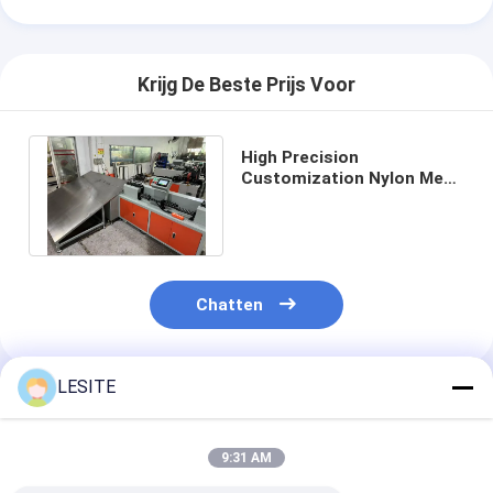
Krijg De Beste Prijs Voor
High Precision
Customization Nylon Mesh
Filter Inner Support Frame
Vormmachine
Chatten
LESITE
Geadviseerde Producten
9:31 AM