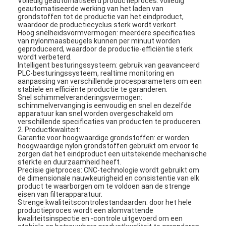
Volledig geautomatiseerd productieproces: volledig
geautomatiseerde werking van het laden van
Over ons
grondstoffen tot de productie van het eindproduct,
waardoor de productiecyclus sterk wordt verkort.
Fabriekstocht
Hoog snelheidsvormvermogen: meerdere specificaties
van nylonmaasbeugels kunnen per minuut worden
geproduceerd, waardoor de productie-efficiëntie sterk
Kwaliteitscontrole
wordt verbeterd.
Intelligent besturingssysteem: gebruik van geavanceerd
PLC-besturingssysteem, realtime monitoring en
Neem contact met ons op
aanpassing van verschillende procesparameters om een
stabiele en efficiënte productie te garanderen.
Snel schimmelveranderingsvermogen:
Nieuws
schimmelvervanging is eenvoudig en snel en dezelfde
apparatuur kan snel worden overgeschakeld om
Ga Nu Praten.
verschillende specificaties van producten te produceren.
2. Productkwaliteit:
Garantie voor hoogwaardige grondstoffen: er worden
hoogwaardige nylon grondstoffen gebruikt om ervoor te
zorgen dat het eindproduct een uitstekende mechanische
sterkte en duurzaamheid heeft.
Luchtfilter die Machine maken
Precisie gietproces: CNC-technologie wordt gebruikt om
de dimensionale nauwkeurigheid en consistentie van elk
product te waarborgen om te voldoen aan de strenge
Luchtfilter Productiemachine
eisen van filterapparatuur.
Strenge kwaliteitscontrolestandaarden: door het hele
Zakfilter die Machine maken
productieproces wordt een alomvattende
kwaliteitsinspectie en -controle uitgevoerd om een