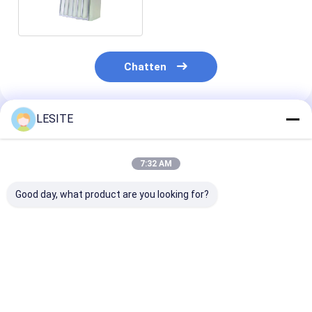
voor Airconditioner
Chatten
LESITE
Geadviseerde Producten
7:32 AM
Good day, what product are you looking for?
Thuis
Producten
Nylon Mesh Filter
High Precision
Hoge efficiënti
Inner Support Frame
Customization Nylon
hoge precisie 
Forming Machine
Mesh Filter Inner
Mesh Filter In
Video's
Efficiënt en
Support Frame
Support Fram
intelligent gieten
Vormmachine
Forming Mach
Beste prijs
Beste prijs
Beste pri