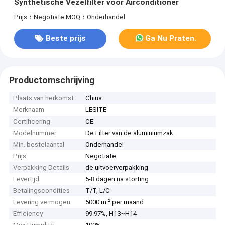
Synthetische Vezelfilter voor Airconditioner
Prijs：Negotiate
MOQ：Onderhandel
Beste prijs
Ga Nu Praten.
Productomschrijving
Plaats van herkomst
China
Merknaam
LESITE
Certificering
CE
Modelnummer
De Filter van de aluminiumzak
Min. bestelaantal
Onderhandel
Prijs
Negotiate
Verpakking Details
de uitvoerverpakking
Levertijd
5-8 dagen na storting
Betalingscondities
T/T, L/C
Levering vermogen
5000 m ² per maand
Efficiency
99.97%, H13~H14