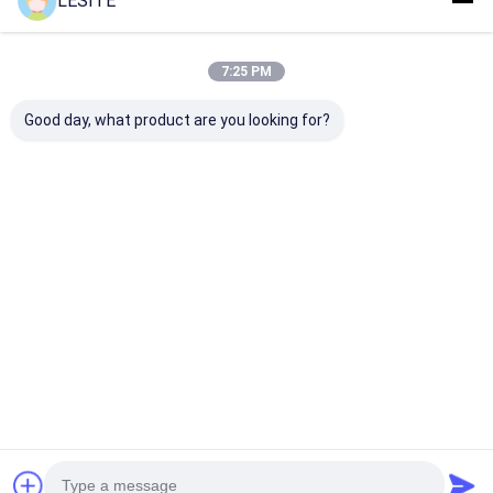
LESITE
De Filter van de Hepazak
Geadviseerde Producten
7:25 PM
Good day, what product are you looking for?
Waterbestendigheid
Hittebestendige
2.8mm het
Anti-slijtage PTFE
PTFE de
Stofcollector 
55% Stofzakfilter
Collectorzak van het
Zakfilter
Ant
1 Micronstof voor
Staalindustrie
Beste prijs
Beste prijs
Beste pri
Thuis
Ongeveer ons
Desktop Site
Sitemap
Privacybeleid
Kwaliteit
Luchtfilter die Machine maken
China Fabriek.Copyright ©
2026 Dongguan city Lesite electromechanical equipment Co., LTD.
All Rights Reserved.