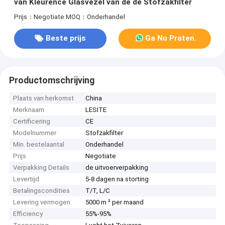
van Kleurence Glasvezel van de de Stofzakfilter
Prijs：Negotiate
MOQ：Onderhandel
Beste prijs
Ga Nu Praten.
Productomschrijving
Plaats van herkomst
China
Merknaam
LESITE
Certificering
CE
Modelnummer
Stofzakfilter
Min. bestelaantal
Onderhandel
Prijs
Negotiate
Verpakking Details
de uitvoerverpakking
Levertijd
5-8 dagen na storting
Betalingscondities
T/T, L/C
Levering vermogen
5000 m ² per maand
Efficiency
55%-95%