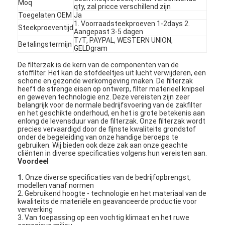
Moq
qty, zal pricce verschillend zijn
Toegelaten OEM
Ja
1. Voorraadsteekproeven 1-2days 2.
Steekproeventijd
Aangepast 3-5 dagen
T/T, PAYPAL, WESTERN UNION,
Betalingstermijn
GELDgram
De filterzak is de kern van de componenten van de
stoffilter. Het kan de stofdeeltjes uit lucht verwijderen, een
schone en gezonde werkomgeving maken. De filterzak
heeft de strenge eisen op ontwerp, filter materieel knipsel
en geweven technologie enz. Deze vereisten zijn zeer
belangrijk voor de normale bedrijfsvoering van de zakfilter
en het geschikte onderhoud, en het is grote betekenis aan
enlong de levensduur van de filterzak. Onze filterzak wordt
precies vervaardigd door de fijnste kwaliteits grondstof
onder de begeleiding van onze handige beroeps te
gebruiken. Wij bieden ook deze zak aan onze geachte
cliënten in diverse specificaties volgens hun vereisten aan.
Voordeel
1.
Onze diverse specificaties van de bedrijfopbrengst,
modellen vanaf normen
2. Gebruikend hoogte - technologie en het materiaal van de
kwaliteits de materiële en geavanceerde productie voor
verwerking
3. Van toepassing op een vochtig klimaat en het ruwe