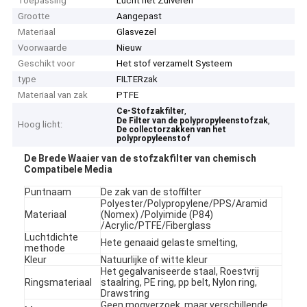
Toepassing
Lucht het Zuiveren
Grootte
Aangepast
Materiaal
Glasvezel
Voorwaarde
Nieuw
Geschikt voor
Het stof verzamelt Systeem
type
FILTERzak
Materiaal van zak
PTFE
,
Ce-Stofzakfilter
,
De Filter van de polypropyleenstofzak
Hoog licht:
De collectorzakken van het
polypropyleenstof
De Brede Waaier van de stofzakfilter van chemisch
Compatibele Media
Puntnaam
De zak van de stoffilter
Polyester/Polypropylene/PPS/Aramid
Materiaal
(Nomex) /Polyimide (P84)
/Acrylic/PTFE/Fiberglass
Luchtdichte
Hete genaaid gelaste smelting,
methode
Kleur
Natuurlijke of witte kleur
Het gegalvaniseerde staal, Roestvrij
Ringsmateriaal
staalring, PE ring, pp belt, Nylon ring,
Drawstring
Geen moqverzoek, maar verschillende