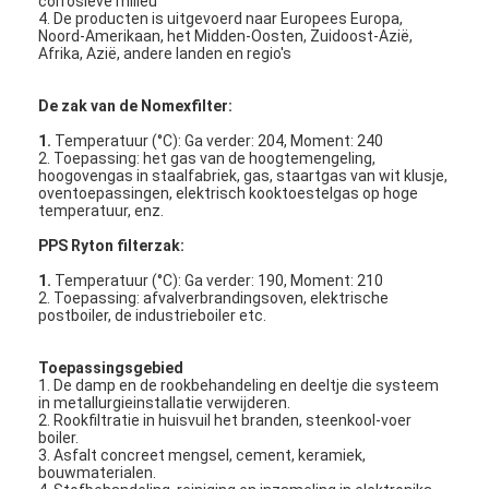
corrosieve milieu
4. De producten is uitgevoerd naar Europees Europa,
Noord-Amerikaan, het Midden-Oosten, Zuidoost-Azië,
Afrika, Azië, andere landen en regio's
De zak van de Nomexfilter:
1.
Temperatuur (°C): Ga verder: 204, Moment: 240
2. Toepassing: het gas van de hoogtemengeling,
hoogovengas in staalfabriek, gas, staartgas van wit klusje,
oventoepassingen, elektrisch kooktoestelgas op hoge
temperatuur, enz.
PPS Ryton filterzak:
1.
Temperatuur (°C): Ga verder: 190, Moment: 210
2. Toepassing: afvalverbrandingsoven, elektrische
postboiler, de industrieboiler etc.
Thuis
Toepassingsgebied
1. De damp en de rookbehandeling en deeltje die systeem
in metallurgieinstallatie verwijderen.
Producten
2. Rookfiltratie in huisvuil het branden, steenkool-voer
boiler.
3. Asfalt concreet mengsel, cement, keramiek,
Video's
bouwmaterialen.