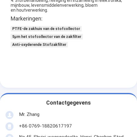
4. Stofbehandeling, reiniging en inzameling in elektronika,
mijnbouw, levensmiddelenverwerking, bloem
Over ons
en houtverwerking.
Markeringen:
Fabriekstocht
PTFE-de zakhuis van de stofcollector
Kwaliteitscontrole
5µm het stofcollector van de zakfilter
Anti-oxyderende Stofzakfilter
Neem contact met ons op
Nieuws
Ga Nu Praten.
Luchtfilter die Machine maken
Contactgegevens
Luchtfilter Productiemachine
Mr. Zhang
+86 0769-18820617197
Zakfilter die Machine maken