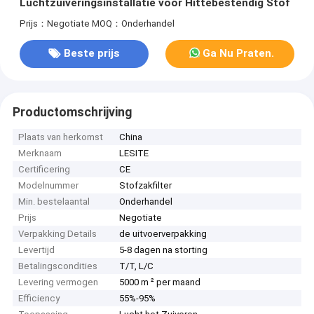
Luchtzuiveringsinstallatie voor Hittebestendig Stof
Prijs：Negotiate
MOQ：Onderhandel
Beste prijs
Ga Nu Praten.
Productomschrijving
Plaats van herkomst
China
Merknaam
LESITE
Certificering
CE
Modelnummer
Stofzakfilter
Min. bestelaantal
Onderhandel
Prijs
Negotiate
Verpakking Details
de uitvoerverpakking
Levertijd
5-8 dagen na storting
Betalingscondities
T/T, L/C
Levering vermogen
5000 m ² per maand
Efficiency
55%-95%