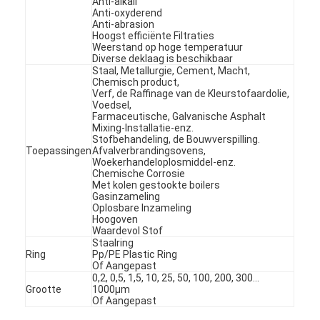
Anti-alkali
Anti-oxyderend
Anti-abrasion
Hoogst efficiënte Filtraties
Weerstand op hoge temperatuur
Diverse deklaag is beschikbaar
Staal, Metallurgie, Cement, Macht,
Chemisch product,
Verf, de Raffinage van de Kleurstofaardolie,
Voedsel,
Farmaceutische, Galvanische Asphalt
Mixing-Installatie-enz.
Stofbehandeling, de Bouwverspilling.
Toepassingen
Afvalverbrandingsovens,
Woekerhandeloplosmiddel-enz.
Chemische Corrosie
Met kolen gestookte boilers
Gasinzameling
Oplosbare Inzameling
Hoogoven
Waardevol Stof
Thuis
Staalring
Ring
Pp/PE Plastic Ring
Of Aangepast
Producten
0,2, 0,5, 1,5, 10, 25, 50, 100, 200, 300…
Grootte
1000µm
Of Aangepast
Video's