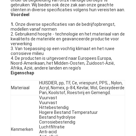
gebruiken. Wij bieden ook deze zak aan onze geachte
cliënten in diverse specificaties volgens hun vereisten aan.
Voordeel
1.
Onze diverse specificaties van de bedrijfopbrengst,
modellen vanaf normen
2. Gebruikend hoogte - technologie en het materiaal van de
kwaliteits de materiële en geavanceerde productie voor
verwerking
3. Van toepassing op een vochtig klimaat en het ruwe
corrosieve milieu
4. De producten is uitgevoerd naar Europees Europa,
Noord-Amerikaan, het Midden-Oosten, Zuidoost-Azië,
Afrika, Azië, andere landen en regio's
Eigenschap
HUISDIER, pp, TF, Ce, vriespunt, PPS, , Nylon,
Materiaal
Acryl, Nomex, p-84, Kevlar, Wol, Geoxydeerde
Pan, Koolstof, Roestvrij en Gemengd.
Vuurvast
Vuurvast
Hittebestendig
Hogere Bestand Temperatuur
Bestand hydrolyse
Corrosiebestendig
Luchtfiltratie
Kenmerken
Anti-acid