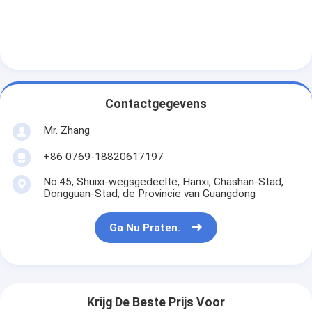
Automatische het Vastnagelen Machine
Semi Automatische het Vastnagelen Machine
Kaderlasser
De Filters van airconditioningshepa
Contactgegevens
Mr. Zhang
de filters van de luchtzuiveringsinstallatie
+86 0769-18820617197
De Filter van de aluminiumzak
No.45, Shuixi-wegsgedeelte, Hanxi, Chashan-Stad,
Stofzakfilter
Dongguan-Stad, de Provincie van Guangdong
Origami die Machine vouwen
Ga Nu Praten.
ultrasone stikkende machine
luchtfilter Frame maken machine
Krijg De Beste Prijs Voor