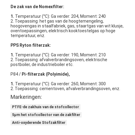
Over ons
De zak van de Nomexfilter:
1.
Temperatuur (°C): Ga verder: 204, Moment: 240
Fabriekstocht
2. Toepassing: het gas van de hoogtemengeling,
hoogovengas in staalfabriek, gas, staartgas van wit klusje,
oventoepassingen, elektrisch kooktoestelgas op hoge
Kwaliteitscontrole
temperatuur, enz.
PPS Ryton filterzak:
Neem contact met ons op
1.
Temperatuur (°C): Ga verder: 190, Moment: 210
Nieuws
2. Toepassing: afvalverbrandingsoven, elektrische
postboiler, de industrieboiler etc.
Ga Nu Praten.
P84 /
Pi-filterzak (Polyimide),
1.
Temperatuur (°C): Ga verder: 260, Moment: 300
2. Toepassing: cementoven, afvalverbrandingsoven, enz.
Markeringen:
Luchtfilter die Machine maken
PTFE-de zakhuis van de stofcollector
Luchtfilter Productiemachine
5µm het stofcollector van de zakfilter
Anti-oxyderende Stofzakfilter
Zakfilter die Machine maken