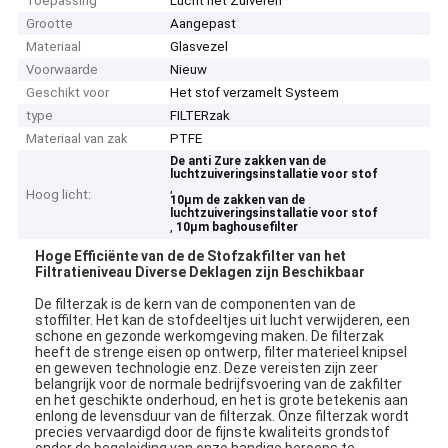
Toepassing
Lucht het Zuiveren
Grootte
Aangepast
Materiaal
Glasvezel
Voorwaarde
Nieuw
Geschikt voor
Het stof verzamelt Systeem
type
FILTERzak
Materiaal van zak
PTFE
De anti Zure zakken van de
luchtzuiveringsinstallatie voor stof
,
Hoog licht:
10µm de zakken van de
luchtzuiveringsinstallatie voor stof
,
10µm baghousefilter
Hoge Efficiënte van de de Stofzakfilter van het
Filtratieniveau Diverse Deklagen zijn Beschikbaar
De filterzak is de kern van de componenten van de
stoffilter. Het kan de stofdeeltjes uit lucht verwijderen, een
schone en gezonde werkomgeving maken. De filterzak
heeft de strenge eisen op ontwerp, filter materieel knipsel
en geweven technologie enz. Deze vereisten zijn zeer
belangrijk voor de normale bedrijfsvoering van de zakfilter
en het geschikte onderhoud, en het is grote betekenis aan
enlong de levensduur van de filterzak. Onze filterzak wordt
precies vervaardigd door de fijnste kwaliteits grondstof
onder de begeleiding van onze handige beroeps te