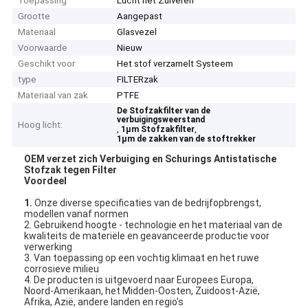
Toepassing
Lucht het Zuiveren
Grootte
Aangepast
Materiaal
Glasvezel
Voorwaarde
Nieuw
Geschikt voor
Het stof verzamelt Systeem
type
FILTERzak
Materiaal van zak
PTFE
De Stofzakfilter van de
verbuigingsweerstand
Hoog licht:
,
,
1µm Stofzakfilter
1µm de zakken van de stoftrekker
OEM verzet zich Verbuiging en Schurings Antistatische
Stofzak tegen Filter
Voordeel
1.
Onze diverse specificaties van de bedrijfopbrengst,
modellen vanaf normen
2. Gebruikend hoogte - technologie en het materiaal van de
kwaliteits de materiële en geavanceerde productie voor
verwerking
3. Van toepassing op een vochtig klimaat en het ruwe
corrosieve milieu
4. De producten is uitgevoerd naar Europees Europa,
Noord-Amerikaan, het Midden-Oosten, Zuidoost-Azië,
Afrika, Azië, andere landen en regio's