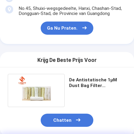
Automatische het Vastnagelen Machine
No.45, Shuixi-wegsgedeelte, Hanxi, Chashan-Stad,
Dongguan-Stad, de Provincie van Guangdong
Semi Automatische het Vastnagelen Machine
Ga Nu Praten.
Kaderlasser
De Filters van airconditioningshepa
de filters van de luchtzuiveringsinstallatie
Krijg De Beste Prijs Voor
De Filter van de aluminiumzak
De Antistatische 1µM
Stofzakfilter
Dust Bag Filter
Antischuring van
Origami die Machine vouwen
verbuigingsweerstand
ultrasone stikkende machine
Chatten
luchtfilter Frame maken machine