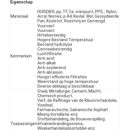
Eigenschap
HUISDIER, pp, TF, Ce, vriespunt, PPS, , Nylon,
Materiaal
Acryl, Nomex, p-84, Kevlar, Wol, Geoxydeerde
Pan, Koolstof, Roestvrij en Gemengd.
Vuurvast
Vuurvast
Hittebestendig
Hogere Bestand Temperatuur
Bestand hydrolyse
Corrosiebestendig
Luchtfiltratie
Kenmerken
Anti-acid
Anti-alkali
Anti-oxyderend
Anti-abrasion
Hoogst efficiënte Filtraties
Weerstand op hoge temperatuur
Diverse deklaag is beschikbaar
Staal, Metallurgie, Cement, Macht,
Chemisch product,
Verf, de Raffinage van de Kleurstofaardolie,
Voedsel,
Farmaceutische, Galvanische Asphalt
Mixing-Installatie-enz.
Stofbehandeling, de Bouwverspilling.
Toepassingen
Afvalverbrandingsovens,
Woekerhandeloplosmiddel-enz.