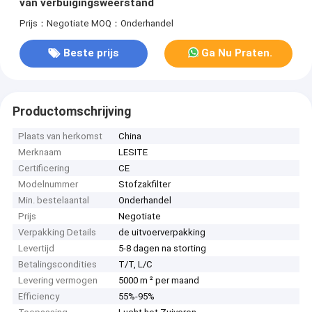
van verbuigingsweerstand
Prijs：Negotiate
MOQ：Onderhandel
Beste prijs
Ga Nu Praten.
Productomschrijving
Plaats van herkomst
China
Merknaam
LESITE
Certificering
CE
Modelnummer
Stofzakfilter
Min. bestelaantal
Onderhandel
Prijs
Negotiate
Verpakking Details
de uitvoerverpakking
Levertijd
5-8 dagen na storting
Betalingscondities
T/T, L/C
Levering vermogen
5000 m ² per maand
Efficiency
55%-95%