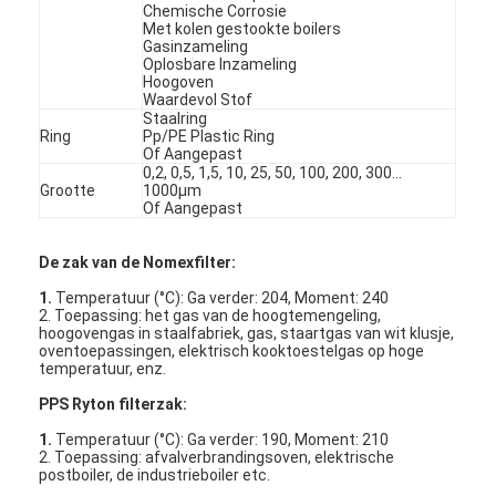
Chemische Corrosie
Met kolen gestookte boilers
Gasinzameling
Oplosbare Inzameling
Hoogoven
Waardevol Stof
Staalring
Ring
Pp/PE Plastic Ring
Of Aangepast
0,2, 0,5, 1,5, 10, 25, 50, 100, 200, 300…
Grootte
1000µm
Of Aangepast
De zak van de Nomexfilter:
1.
Temperatuur (°C): Ga verder: 204, Moment: 240
2. Toepassing: het gas van de hoogtemengeling,
hoogovengas in staalfabriek, gas, staartgas van wit klusje,
oventoepassingen, elektrisch kooktoestelgas op hoge
temperatuur, enz.
Thuis
PPS Ryton filterzak:
Producten
1.
Temperatuur (°C): Ga verder: 190, Moment: 210
2. Toepassing: afvalverbrandingsoven, elektrische
Video's
postboiler, de industrieboiler etc.