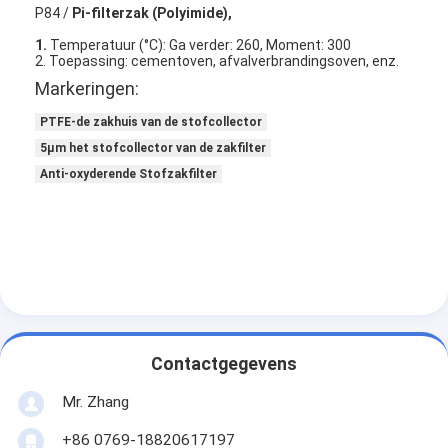
P84 /
Pi-filterzak (Polyimide),
Over ons
1.
Temperatuur (°C): Ga verder: 260, Moment: 300
2. Toepassing: cementoven, afvalverbrandingsoven, enz.
Fabriekstocht
Markeringen:
Kwaliteitscontrole
PTFE-de zakhuis van de stofcollector
5µm het stofcollector van de zakfilter
Neem contact met ons op
Anti-oxyderende Stofzakfilter
Nieuws
Ga Nu Praten.
Luchtfilter die Machine maken
Contactgegevens
Luchtfilter Productiemachine
Mr. Zhang
Zakfilter die Machine maken
+86 0769-18820617197