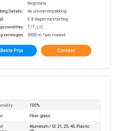
Negotiate
king Details:
de uitvoerverpakking
jd:
5-8 dagen na storting
ngscondities:
T/T, L/C
ng vermogen:
5000 m ² per maand
Beste Prijs
Contact
midity:
100%
al:
Fiber-glass
al
Aluminum / GI: 21, 25, 46; Plastic: