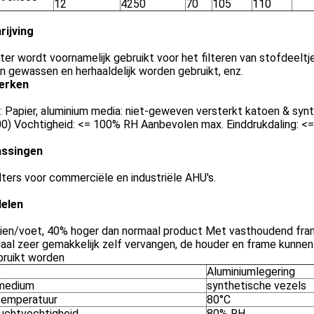
12
4250
70
105
110
rijving
lter wordt voornamelijk gebruikt voor het filteren van stofdeel
 gewassen en herhaaldelijk worden gebruikt, enz.
erken
 Papier, aluminium media: niet-geweven versterkt katoen & syn
00) Vochtigheid: <= 100% RH Aanbevolen max. Einddrukdaling: <
ssingen
lters voor commerciële en industriële AHU's.
elen
ien/voet, 40% hoger dan normaal product Met vasthoudend frame
aal zeer gemakkelijk zelf vervangen, de houder en frame kunne
bruikt worden
e
Aluminiumlegering
rmedium
synthetische vezels
temperatuur
80°C
luchtvochtigheid
80% RH