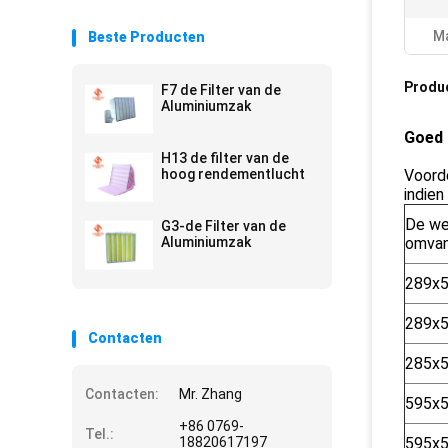
Ma
Beste Producten
Produ
F7 de Filter van de
Aluminiumzak
Goed 
H13 de filter van de
hoog rendementlucht
Voorde
indien
De we
G3-de Filter van de
Aluminiumzak
omva
289x
289x
Contacten
285x
Contacten:
Mr. Zhang
595x
+86 0769-
Tel.:
18820617197
595x