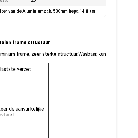
ess:
25
ilter van de Aluminiumzak
,
500mm hepa 14 filter
talen frame structuur
inium frame, zeer sterke structuur.Wasbaar, kan
laatste verzet
keer de aanvankelijke
rstand