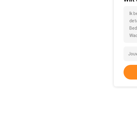
Ik 
det
Bed
Wac