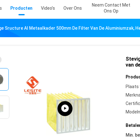
Neem Contact Met
s
Producten
Video's
Over Ons
Ons Op
ge Sructure Al Metaalkader 500mm De Filter Van De Aluminiumzak, He
Stevi
van d
Produc
Plaats
Merkn
Certifi
Model
Betale
Min. be