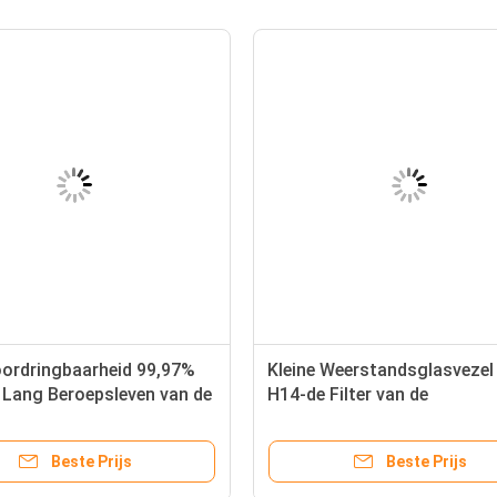
ordringbaarheid 99,97%
Kleine Weerstandsglasveze
r Lang Beroepsleven van de
H14-de Filter van de
Aluminiumzak, de Filter van
Zaklucht
Beste Prijs
Beste Prijs