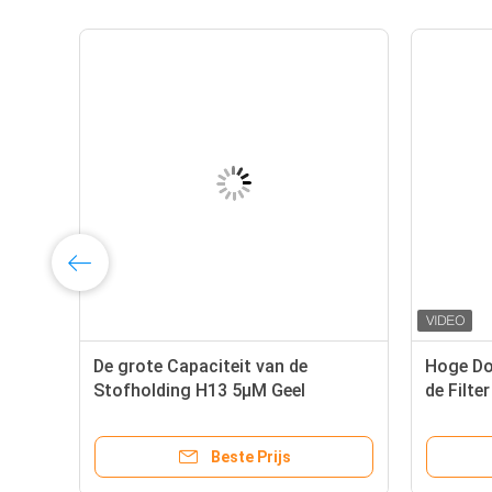
De grote Capaciteit van de
Hoge Do
s
Stofholding H13 5μM Geel
de Filte
Aluminum Bag Filter
Zakzak
Beste Prijs