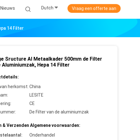
Dutch
Nieuws
Vraag een offerte aan
pa 14 Filter
ge Sructure Al Metaalkader 500mm de Filter
e Aluminiumzak, Hepa 14 Filter
tdetails:
 van herkomst:
China
aam:
LESITE
cering:
CE
nummer:
De Filter van de aluminiumzak
n & Verzenden Algemene voorwaarden:
stelaantal:
Onderhandel