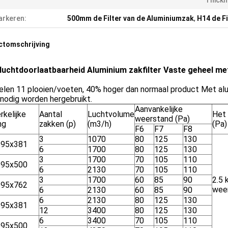
Thickn
rkeren:
500mm de Filter van de Aluminiumzak
,
H14 de F
ctomschrijving
luchtdoorlaatbaarheid Aluminium zakfilter Vaste geheel me
len 11 plooien/voeten, 40% hoger dan normaal product Met alum
 nodig worden hergebruikt.
Aanvankelijke
rkelijke
Aantal
Luchtvolume
Het 
weerstand (Pa)
ng
zakken (p)
(m3/h)
(Pa)
F6
F7
F8
3
1070
80
125
130
595x381
6
1700
80
125
130
3
1700
70
105
110
595x500
6
2130
70
105
110
3
1700
60
85
90
2.5 
595x762
wee
6
2130
60
85
90
6
2130
80
125
130
595x381
12
3400
80
125
130
6
3400
70
105
110
595x500