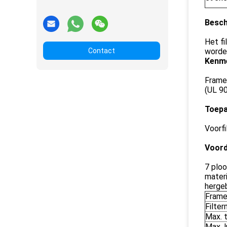
Besch
Het fi
Contact
worden
Kenm
Frame:
(UL 9
Toepa
Voorfi
Voord
7 ploo
materi
herge
Fram
Filte
Max. 
Max. 