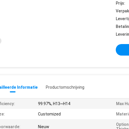
Prijs:
Verpak
Leverti
Betali
Leveri
illeerde Informatie
Productomschrijving
ficiency:
99.97%, H13~H14
Max Hu
ze:
Customized
Materi
Option
oorwaarde:
Nieuw