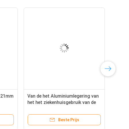
l 21mm
Van de het Aluminiumlegering van
het het ziekenhuisgebruik van de
 de
het Kaderglasvezel F8 de Zakfilter
voor AC
Beste Prijs