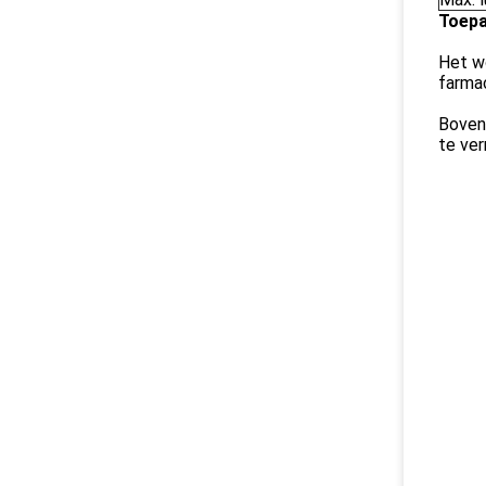
Toepa
Het wo
farmac
Bovend
te ver