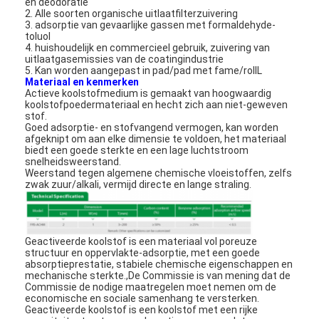
en deodoratie
2. Alle soorten organische uitlaatfilterzuivering
3. adsorptie van gevaarlijke gassen met formaldehyde-
toluol
4. huishoudelijk en commercieel gebruik, zuivering van
uitlaatgasemissies van de coatingindustrie
5. Kan worden aangepast in pad/pad met fame/rollL
Materiaal en kenmerken
Actieve koolstofmedium is gemaakt van hoogwaardig
koolstofpoedermateriaal en hecht zich aan niet-geweven
stof.
Goed adsorptie- en stofvangend vermogen, kan worden
afgeknipt om aan elke dimensie te voldoen, het materiaal
biedt een goede sterkte en een lage luchtstroom
snelheidsweerstand.
Weerstand tegen algemene chemische vloeistoffen, zelfs
zwak zuur/alkali, vermijd directe en lange straling.
Geactiveerde koolstof is een materiaal vol poreuze
structuur en oppervlakte-adsorptie, met een goede
absorptieprestatie, stabiele chemische eigenschappen en
mechanische sterkte.,De Commissie is van mening dat de
Commissie de nodige maatregelen moet nemen om de
economische en sociale samenhang te versterken.
Geactiveerde koolstof is een koolstof met een rijke