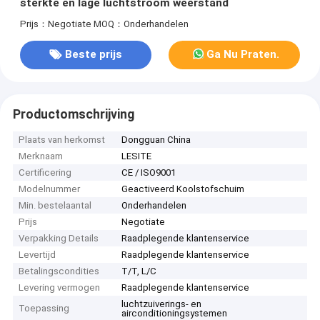
sterkte en lage luchtstroom weerstand
Prijs：Negotiate
MOQ：Onderhandelen
Beste prijs
Ga Nu Praten.
Productomschrijving
Plaats van herkomst
Dongguan China
Merknaam
LESITE
Certificering
CE / ISO9001
Modelnummer
Geactiveerd Koolstofschuim
Min. bestelaantal
Onderhandelen
Prijs
Negotiate
Verpakking Details
Raadplegende klantenservice
Levertijd
Raadplegende klantenservice
Betalingscondities
T/T, L/C
Levering vermogen
Raadplegende klantenservice
luchtzuiverings- en
Toepassing
airconditioningsystemen