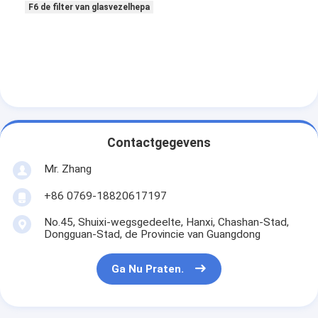
F6 de filter van glasvezelhepa
Over ons
Fabriekstocht
Kwaliteitscontrole
Neem contact met ons op
Nieuws
Contactgegevens
Mr. Zhang
Ga Nu Praten.
+86 0769-18820617197
No.45, Shuixi-wegsgedeelte, Hanxi, Chashan-Stad,
Luchtfilter die Machine maken
Dongguan-Stad, de Provincie van Guangdong
Luchtfilter Productiemachine
Ga Nu Praten.
Zakfilter die Machine maken