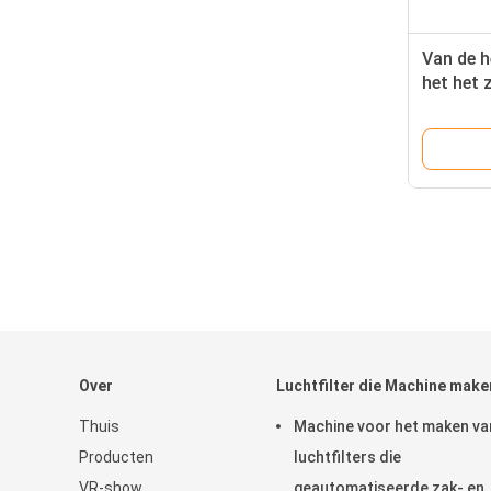
Van de h
het het 
het Kade
voor AC
Over
Luchtfilter die Machine make
Thuis
Machine voor het maken va
Producten
luchtfilters die
VR-show
geautomatiseerde zak- en