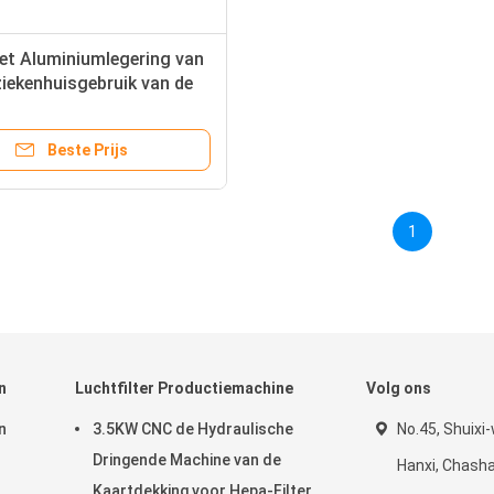
et Aluminiumlegering van
ziekenhuisgebruik van de
rglasvezel F8 de Zakfilter
Beste Prijs
1
n
Luchtfilter Productiemachine
Volg ons
n
3.5KW CNC de Hydraulische
No.45, Shuixi
Dringende Machine van de
Hanxi, Chash
Kaartdekking voor Hepa-Filter