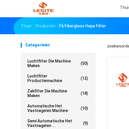
Thui
Thuis
Producten
F6 Fiberglass Hepa Filter
Catagorieën
zoekwoord
Luchtfilter Die Machine
(50)
Maken
Luchtfilter
(12)
Productiemachine
Zakfilter Die Machine
(18)
Maken
Automatische Het
(10)
Vastnagelen Machine
Semi Automatische Het
(9)
Vastnagelen ...