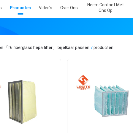
Neem Contact Met
s
Producten
Video's
Over Ons
Ons Op
en
「f6 fiberglass hepa filter」
bij elkaar passen
7
producten.