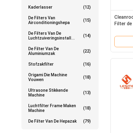
Kaderlasser
(12)
Cleanroo
De Filters Van
(15)
Airconditioningshepa
Filter d
van de G
De Filters Van De
(14)
Luchtzuiveringsinstall...
De Filter Van De
(22)
Aluminiumzak
Stofzakfilter
(16)
Origami Die Machine
(18)
Vouwen
Ultrasone Stikkende
(13)
Machine
Luchtfilter Frame Maken
(18)
Machine
De Filter Van De Hepazak
(79)