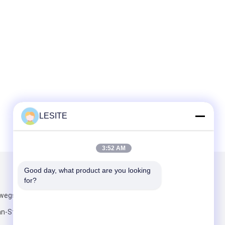
LESITE
3:52 AM
Good day, what product are you looking 
Mail ons
for?
-wegsgedeelte,
an-Stad,