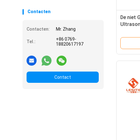
Contacten
De niet 
Ultraso
Contacten:
Mr. Zhang
Huis AC
+86 0769-
Tel.:
18820617197
Contact