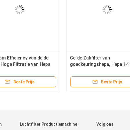
m Efficiency van de de
Ce-de Zakfilter van
e Hoge Filtratie van Hepa
goedkeuringshepa, Hepa 14 F
ebruiksf5 F6 F7 Glasvezel
voor Uiterst kleine Stofpart
Beste Prijs
Beste Prijs
n
Luchtfilter Productiemachine
Volg ons