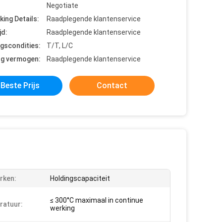
Negotiate
king Details:
Raadplegende klantenservice
jd:
Raadplegende klantenservice
ngscondities:
T/T, L/C
ng vermogen:
Raadplegende klantenservice
Beste Prijs
Contact
rken:
Holdingscapaciteit
≤ 300°C maximaal in continue
ratuur:
werking