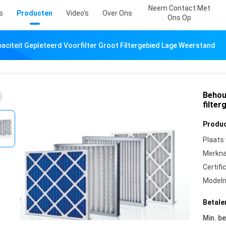
Neem Contact Met
s
Producten
Video's
Over Ons
Ons Op
citeit Gepleteerd Voorfilter Groot Filtergebied Lage Weerstand
Behou
filte
Produc
Plaats
Merkn
Certifi
Model
Betale
Min. be