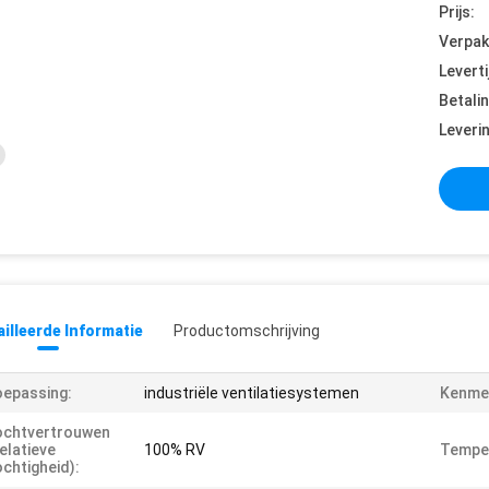
Prijs:
Verpak
Leverti
Betali
Leveri
illeerde Informatie
Productomschrijving
epassing:
industriële ventilatiesystemen
Kenme
ochtvertrouwen
elatieve
100% RV
Tempe
chtigheid):