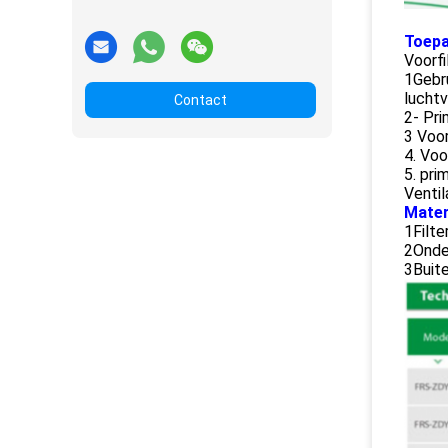
Toepa
Voorfi
1Gebru
luchtv
Contact
2- Pri
3 Voor
4. Voo
5. pri
Venti
Mater
1Filte
2Onder
3Buite