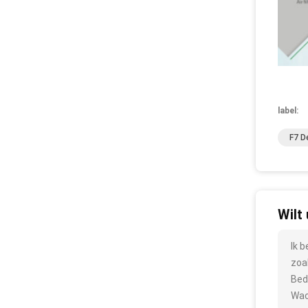
label:
F7 D
Wilt
Ik 
zoa
Bed
Wac