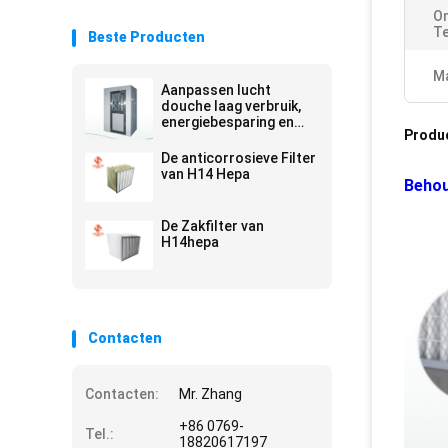
On
T
Beste Producten
Ma
Aanpassen lucht
douche laag verbruik,
energiebesparing en
Produ
gemakkelijk onderhoud
De anticorrosieve Filter
van H14 Hepa
Behou
De Zakfilter van
H14hepa
Contacten
Contacten:
Mr. Zhang
+86 0769-
Tel.:
18820617197