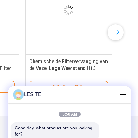
Chemische de Filtervervanging van
ilter
de Vezel Lage Weerstand H13
iculate
Hepa, Hepa-Media Filter
Beste Prijs
LESITE
5:50 AM
Good day, what product are you looking 
Mail ons
for?