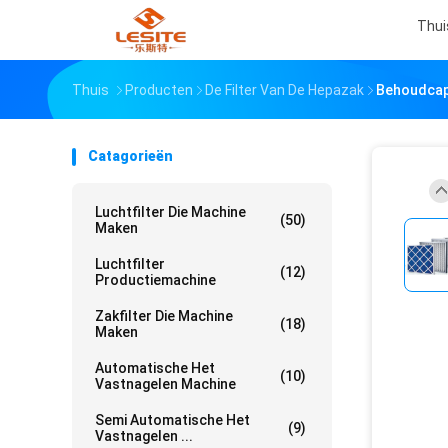
Thui
Thuis
Producten
De Filter Van De Hepazak
Behoudcapa
Catagorieën
Luchtfilter Die Machine
(50)
Maken
Luchtfilter
(12)
Productiemachine
Zakfilter Die Machine
(18)
Maken
Automatische Het
(10)
Vastnagelen Machine
Semi Automatische Het
(9)
Vastnagelen ...