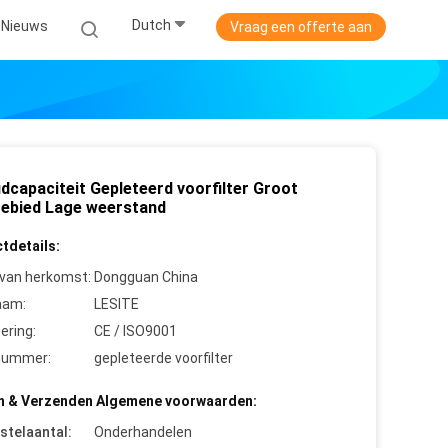
Dutch
Nieuws
Vraag een offerte aan
dcapaciteit Gepleteerd voorfilter Groot
rgebied Lage weerstand
tdetails:
 van herkomst:
Dongguan China
aam:
LESITE
cering:
CE / ISO9001
nummer:
gepleteerde voorfilter
n & Verzenden Algemene voorwaarden:
stelaantal:
Onderhandelen