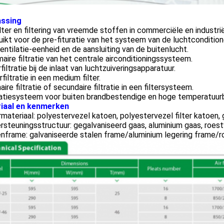
ssing
lter en filtering van vreemde stoffen in commerciële en industri
ikt voor de pre-fituratie van het systeem van de luchtconditio
entilatie-eenheid en de aansluiting van de buitenlucht.
maire filtratie van het centrale airconditioningssysteem.
filtratie bij de inlaat van luchtzuiveringsapparatuur.
rfiltratie in een medium filter.
maire filtratie of secundaire filtratie in een filtersysteem.
latiesysteem voor buiten brandbestendige en hoge temperatuu
iaal en kenmerken
rmateriaal: polyestervezel katoen, polyestervezel filter katoen, g
steuningsstructuur: gegalvaniseerd gaas, aluminium gaas, roestvr
nframe: galvaniseerde stalen frame/aluminium legering frame/ro