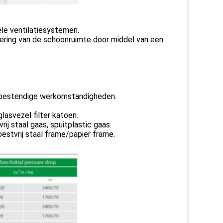
ële ventilatiesystemen.
nering van de schoonruimte door middel van een
rbestendige werkomstandigheden.
lasvezel filter katoen.
ij staal gaas, spuitplastic gaas.
estvrij staal frame/papier frame.