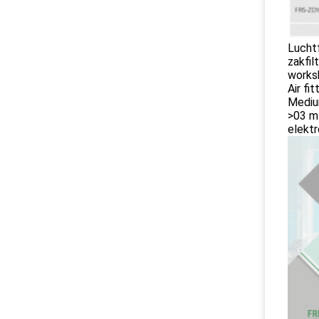
Luchtf
zakfil
works
Air fi
Medium
>03 m 
elektr