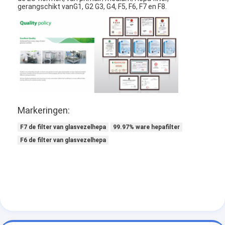
gerangschikt vanG1, G2 G3, G4, F5, F6, F7 en F8.
Over ons
Fabriekstocht
Kwaliteitscontrole
Neem contact met ons op
Nieuws
Markeringen:
Ga Nu Praten.
F7 de filter van glasvezelhepa
99.97% ware hepafilter
F6 de filter van glasvezelhepa
Luchtfilter die Machine maken
Luchtfilter Productiemachine
Zakfilter die Machine maken