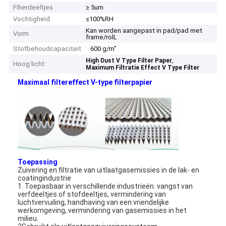
Fiherdeeltjes
≥ 5um
Vochtigheid
≤100%RH
Kan worden aangepast in pad/pad met
Vorm
frame/rolL
Stofbehoudcapaciteit
600 g/m"
,
High Dust V Type Filter Paper
Hoog licht:
Maximum Filtratie Effect V Type Filter
Maximaal filtereffect V-type filterpapier
Toepassing
Zuivering en filtratie van uitlaatgasemissies in de lak- en
coatingindustrie
1. Toepasbaar in verschillende industrieën. vangst van
verfdeeltjes of stofdeeltjes, vermindering van
luchtvervuiling, handhaving van een vriendelijke
werkomgeving, vermindering van gasemissies in het
milieu.