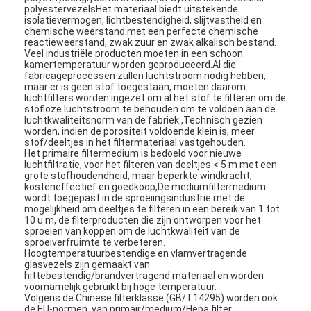
polyestervezelsHet materiaal biedt uitstekende
isolatievermogen, lichtbestendigheid, slijtvastheid en
chemische weerstand.met een perfecte chemische
reactieweerstand, zwak zuur en zwak alkalisch bestand.
Veel industriële producten moeten in een schoon
kamertemperatuur worden geproduceerd.Al die
fabricageprocessen zullen luchtstroom nodig hebben,
maar er is geen stof toegestaan, moeten daarom
luchtfilters worden ingezet om al het stof te filteren om de
stofloze luchtstroom te behouden om te voldoen aan de
luchtkwaliteitsnorm van de fabriek.,Technisch gezien
worden, indien de porositeit voldoende klein is, meer
stof/deeltjes in het filtermateriaal vastgehouden.
Het primaire filtermedium is bedoeld voor nieuwe
luchtfiltratie, voor het filteren van deeltjes < 5 m met een
grote stofhoudendheid, maar beperkte windkracht,
kosteneffectief en goedkoop,De mediumfiltermedium
wordt toegepast in de sproeiingsindustrie met de
mogelijkheid om deeltjes te filteren in een bereik van 1 tot
10 u m, de filterproducten die zijn ontworpen voor het
sproeien van koppen om de luchtkwaliteit van de
Thuis
sproeiverfruimte te verbeteren.
Hoogtemperatuurbestendige en vlamvertragende
Producten
glasvezels zijn gemaakt van
hittebestendig/brandvertragend materiaal en worden
voornamelijk gebruikt bij hoge temperatuur.
Video's
Volgens de Chinese filterklasse (GB/T14295) worden ook
de EU-normen, van primair/medium/Hepa filter,