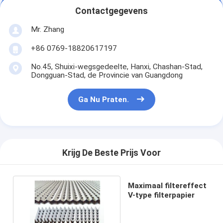
Automatische het Vastnagelen Machine
Contactgegevens
Semi Automatische het Vastnagelen Machine
Mr. Zhang
+86 0769-18820617197
Kaderlasser
No.45, Shuixi-wegsgedeelte, Hanxi, Chashan-Stad,
De Filters van airconditioningshepa
Dongguan-Stad, de Provincie van Guangdong
de filters van de luchtzuiveringsinstallatie
Ga Nu Praten.
De Filter van de aluminiumzak
Stofzakfilter
Krijg De Beste Prijs Voor
Origami die Machine vouwen
ultrasone stikkende machine
Maximaal filtereffect
V-type filterpapier
luchtfilter Frame maken machine