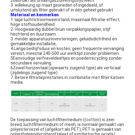
2Gebruikt als uitlaatgaszuiveringssysteem.
3. willekeurig op maat gesneden of ingedeeld, of
uitsluitend als filter gebruikt of in één geheel gebruikt.
Materiaal en kenmerken
1. lage luchtstroomweerstand, maximaal filtratie-effect,
hoge stofhoudendheid.
2- Hoogwaardig dubbel bruin verpakkingspapier, stijf
hechtend en duurzaam.
3. minder apparatuurinvesteringen, geluidsdichtheid en
gemakkelijke installatie,
4.Lange bedrijfsduur en kosten; geen frequente vervanging
vereist, meestal 240-500 uur werktijd zonder problemen.
5Eenvoudige verfneveldeeltjes en poederrecycling zonder
secundaire vervuiling.
6Zowel horizontaal (opwaarts zuigend type) als verticaal
(zijdelings zuigend type)
7. Betere filtratieprestaties in combinatie met filter katoen
media.
De toepassing van luchtfiltermedium ((cotton) is zeer
breed, luchtfiltermedium of mesh, is normaal gemaakt van
polyestervezel of (afgekort als PET), PET is gemaakt van
polyethyleenglycoltereftalaat,of synthetische vezels/