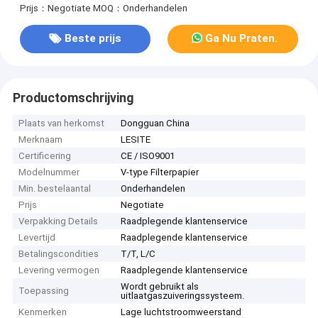
Prijs：Negotiate
MOQ：Onderhandelen
Beste prijs
Ga Nu Praten.
Productomschrijving
Plaats van herkomst
Dongguan China
Merknaam
LESITE
Certificering
CE / ISO9001
Modelnummer
V-type Filterpapier
Min. bestelaantal
Onderhandelen
Prijs
Negotiate
Verpakking Details
Raadplegende klantenservice
Levertijd
Raadplegende klantenservice
Betalingscondities
T/T, L/C
Levering vermogen
Raadplegende klantenservice
Wordt gebruikt als
Toepassing
uitlaatgaszuiveringssysteem.
Kenmerken
Lage luchtstroomweerstand