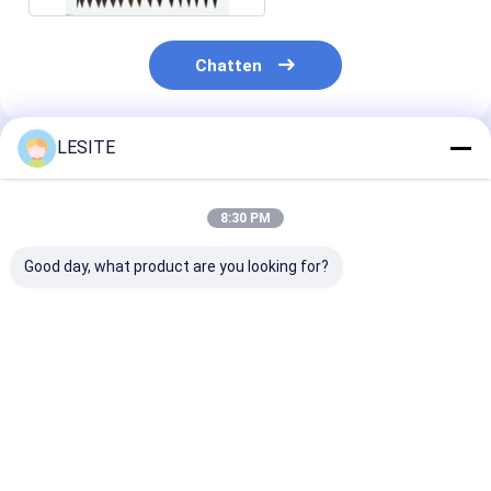
De Filter van de Hepazak
Chatten
LESITE
Geadviseerde Producten
8:30 PM
Good day, what product are you looking for?
Aanpassen lucht
Eenheid voor
Eenvoudige
douche laag
ventilatorfilter met
structuur Hep
verbruik,
laag energieverbruik
luchtblazerop
energiebesparing en
(FFU) Windsnelheid
behandeld met
gemakkelijk
verstelbaar
elektrostatisc
Beste prijs
Beste prijs
Beste pri
onderhoud
sproeien