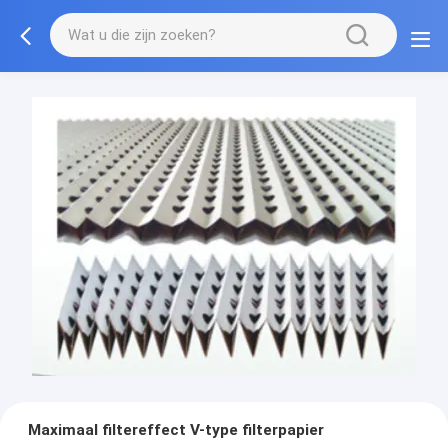
Maximaal filtereffect V-type filterpapier