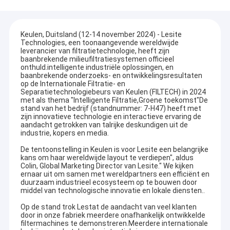
Keulen, Duitsland (12-14 november 2024) - Lesite
Technologies, een toonaangevende wereldwijde
leverancier van filtratietechnologie, heeft zijn
baanbrekende milieufiltratiesystemen officieel
onthuld.intelligente industriële oplossingen, en
baanbrekende onderzoeks- en ontwikkelingsresultaten
op de Internationale Filtratie- en
Separatietechnologiebeurs van Keulen (FILTECH) in 2024
met als thema "Intelligente Filtratie,Groene toekomst"De
stand van het bedrijf (standnummer: 7-H47) heeft met
zijn innovatieve technologie en interactieve ervaring de
aandacht getrokken van talrijke deskundigen uit de
industrie, kopers en media.
De tentoonstelling in Keulen is voor Lesite een belangrijke
kans om haar wereldwijde layout te verdiepen", aldus
Colin, Global Marketing Director van Lesite." We kijken
ernaar uit om samen met wereldpartners een efficiënt en
duurzaam industrieel ecosysteem op te bouwen door
middel van technologische innovatie en lokale diensten..
Op de stand trok Lestat de aandacht van veel klanten
door in onze fabriek meerdere onafhankelijk ontwikkelde
filtermachines te demonstreren.Meerdere internationale