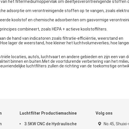
t van het filtermediumoppervlak om deeltjesverontreinigende stoffen 
tische adsorptie om verontreinigende stoffen op te vangen, zoals elekt
tiveerde koolstof en chemische adsorbenten om gasvormige verontrei
rprincipes combineert, zoals HEPA + actieve koolstoffilters.
an de hand van indicatoren zoals filtratie-efficiëntie, weerstand en
Hoe lager de weerstand, hoe kleiner het luchtvolumeverlies; hoe lange
triële locaties, auto's, luchtvaart en andere gebieden en zijn een van d
aliteit binnen en buiten.Met de voortdurende verbetering van het mili
uvriendelijke luchtfilters zullen de richting van de toekomstige ontwi
n
Luchtfilter Productiemachine
Volg ons
n
3.5KW CNC de Hydraulische
No.45, Shuixi