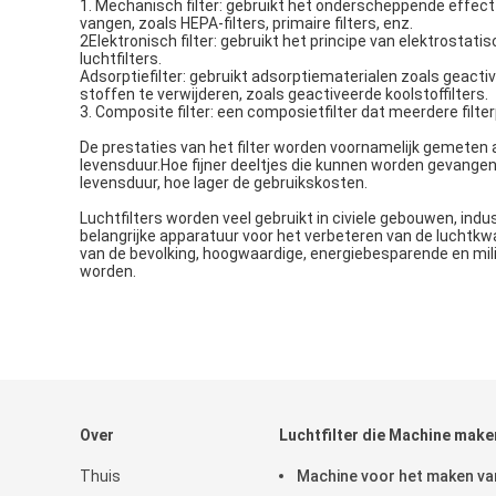
1. Mechanisch filter: gebruikt het onderscheppende effec
vangen, zoals HEPA-filters, primaire filters, enz.
2Elektronisch filter: gebruikt het principe van elektrosta
luchtfilters.
Adsorptiefilter: gebruikt adsorptiematerialen zoals geac
stoffen te verwijderen, zoals geactiveerde koolstoffilters.
3. Composite filter: een composietfilter dat meerdere filte
De prestaties van het filter worden voornamelijk gemeten a
levensduur.Hoe fijner deeltjes die kunnen worden gevangen
levensduur, hoe lager de gebruikskosten.
Luchtfilters worden veel gebruikt in civiele gebouwen, indus
belangrijke apparatuur voor het verbeteren van de luchtkw
van de bevolking, hoogwaardige, energiebesparende en milie
worden.
Over
Luchtfilter die Machine make
Thuis
Machine voor het maken va