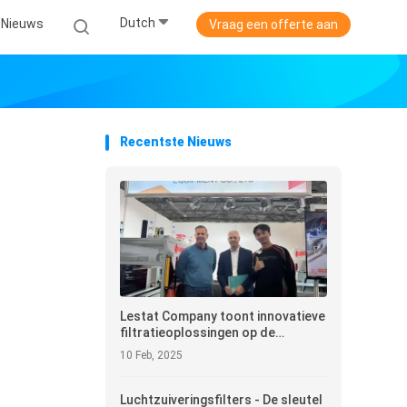
Dutch
Nieuws
Vraag een offerte aan
Recentste Nieuws
Lestat Company toont innovatieve
filtratieoplossingen op de
tentoonstelling Cologne
10 Feb, 2025
International Filtration
Technology in Duitsland uit 2024
** ** Empoweratie van de
Luchtzuiveringsfilters - De sleutel