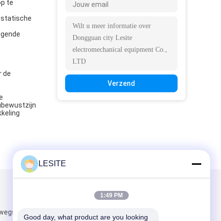
op te
rostatische
nigende
r de
Verzend
e
eubewustzijn
kkeling
LESITE
Mail ons
1:49 PM
-wegsgedeelte,
Good day, what product are you looking 