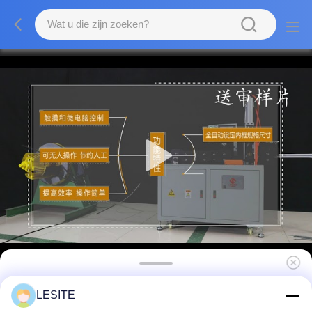
Energiebesparend ontwerp Halfautomatisch
LESITE
filter Inner frame forming apparatuur