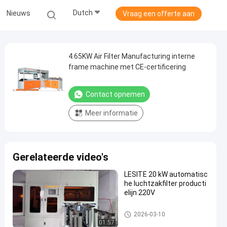
Dutch
Nieuws
Vraag een offerte aan
4.65KW Air Filter Manufacturing interne
frame machine met CE-certificering
Contact opnemen
Meer informatie
Gerelateerde video's
LESITE 20 kW automatisc
he luchtzakfilter producti
elijn 220V
Luchtfilter die Machine maken
2026-03-10
01:57