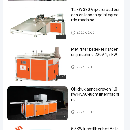
12 kW 380 V ijzerdraad bui
gen en lassen geïntegree
rde machine
Luchtfilter die Machine maken
2025-02-06
00:30
Met filter bedekte katoen
snijmachine 220V 1,5 kW
Luchtfilter die Machine maken
2025-02-10
00:42
Olijldruk aangedreven 1,8
kW HVAC-luchtfiltermachi
ne
Luchtfilter die Machine maken
2026-03-13
00:53
5.5KW luchtfilter het Volle