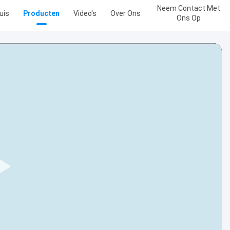
Neem Contact Met
uis
Producten
Video's
Over Ons
Ons Op