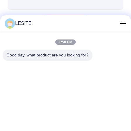
Doorgaan
LESITE
1:58 PM
Onze Categorieën
Good day, what product are you looking for?
Luchtfilter die
Luchtfilter
Zakfilter die M
Machine maken
Productiemachine
maken
Thuis
Ongeveer ons
Desktop Site