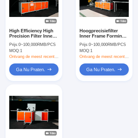
High Efficiency High
Hoogprecisiefilter
Precision Filter Inner
Inner Frame Forming
Frame Forming
Machine
Prijs:
0~100,000RMB/PCS
Prijs:
0~100,000RMB/PCS
Machine
Mensenmachine
MOQ:
1
MOQ:
1
Beheersing Eenvoudig
En Intuïtief
Ontvang de meest recente Prijs
Ontvang de meest recente Prijs
Ga Nu Praten.
Ga Nu Praten.