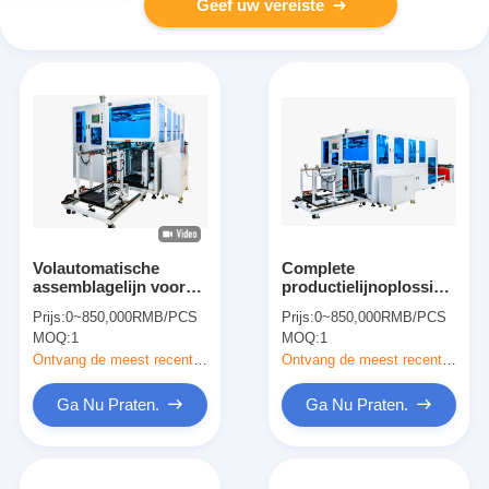
Geef uw vereiste
Volautomatische
Complete
assemblagelijn voor
productielijnoplossingen
luchtfilterproductie
voor hoogwaardige
Prijs:
0~850,000RMB/PCS
Prijs:
0~850,000RMB/PCS
met Omron-
luchtfiltermachines
MOQ:
1
MOQ:
1
besturingssysteem
voor hoge snelheid en
Ontvang de meest recente Prijs
Ontvang de meest recente Prijs
onbemande bediening
Ga Nu Praten.
Ga Nu Praten.