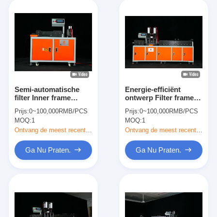
Semi-automatische
Energie-efficiënt
filter Inner frame
ontwerp Filter frame
forming apparatuur
maken van de machine
Prijs:
0~100,000RMB/PCS
Prijs:
0~100,000RMB/PCS
Gemakkelijk te
efficiënt gieten
MOQ:
1
MOQ:
1
bedienen Lage
gemakkelijk te
energieverbruik
bedienen
Ontvang de meest recente Prijs
Ontvang de meest recente Prijs
Ga Nu Praten.
Ga Nu Praten.