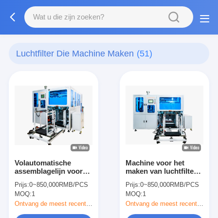
Luchtfilter Die Machine Maken
(51)
Volautomatische
Machine voor het
assemblagelijn voor
maken van luchtfilters
luchtfilterproductie
die geautomatiseerde
Prijs:
0~850,000RMB/PCS
Prijs:
0~850,000RMB/PCS
met Omron-
zak- en
MOQ:
1
MOQ:
1
besturingssysteem
rivetingsoplossingen
voor hoge snelheid en
biedt voor de
Ontvang de meest recente Prijs
Ontvang de meest recente Prijs
onbemande bediening
productie en