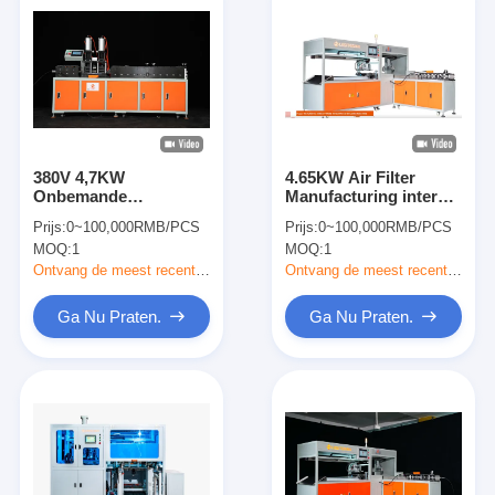
380V 4,7KW
4.65KW Air Filter
Onbemande
Manufacturing interne
luchtfiltermachine
frame machine met
Prijs:
0~100,000RMB/PCS
Prijs:
0~100,000RMB/PCS
voor buitenframe
CE-certificering
MOQ:
1
MOQ:
1
Ontvang de meest recente Prijs
Ontvang de meest recente Prijs
Ga Nu Praten.
Ga Nu Praten.
Thuis
Producten
Video's