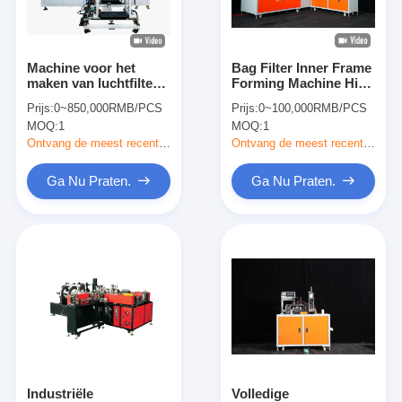
Over ons
Fabriekstocht
Machine voor het
Bag Filter Inner Frame
maken van luchtfilters
Forming Machine High
Kwaliteitscontrole
die geautomatiseerde
Precision Low Energy
Prijs:
0~850,000RMB/PCS
Prijs:
0~100,000RMB/PCS
zak- en
Consumption Design
MOQ:
1
MOQ:
1
rivetingsoplossingen
Neem contact met ons op
biedt voor de
Ontvang de meest recente Prijs
Ontvang de meest recente Prijs
productie en
consistentie van
Nieuws
Ga Nu Praten.
Ga Nu Praten.
filterzakken
Ga Nu Praten.
Luchtfilter die Machine maken
Luchtfilter Productiemachine
Zakfilter die Machine maken
Industriële
Volledige