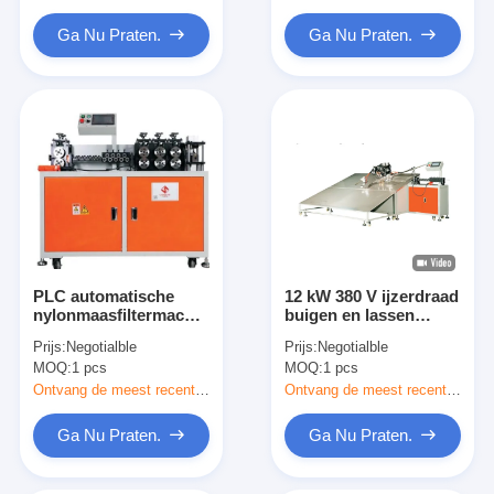
De Filter van de Hepazak
Ga Nu Praten.
Ga Nu Praten.
PLC automatische
12 kW 380 V ijzerdraad
nylonmaasfiltermachine
buigen en lassen
220V
geïntegreerde machine
Prijs:
Negotialble
Prijs:
Negotialble
MOQ:
1 pcs
MOQ:
1 pcs
Ontvang de meest recente Prijs
Ontvang de meest recente Prijs
Ga Nu Praten.
Ga Nu Praten.