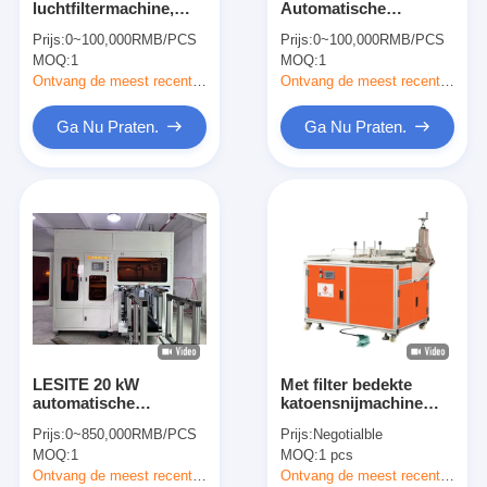
luchtfiltermachine,
Automatische
Automatische het Vastnagelen Machine
380v basis frame
Luchtfilter die de Druk
Prijs:
0~100,000RMB/PCS
Prijs:
0~100,000RMB/PCS
lasmachine en
van de het Profiel7pa
MOQ:
Semi Automatische het Vastnagelen Machine
1
MOQ:
1
buigmachine
Lucht van het
Machinealuminium
Ontvang de meest recente Prijs
Ontvang de meest recente Prijs
maken
Kaderlasser
Ga Nu Praten.
Ga Nu Praten.
De Filters van airconditioningshepa
de filters van de luchtzuiveringsinstallatie
De Filter van de aluminiumzak
Stofzakfilter
Origami die Machine vouwen
LESITE 20 kW
Met filter bedekte
ultrasone stikkende machine
automatische
katoensnijmachine
luchtzakfilter
220V 1,5 kW
Prijs:
0~850,000RMB/PCS
Prijs:
Negotialble
productielijn 220V
luchtfilter Frame maken machine
MOQ:
1
MOQ:
1 pcs
Ontvang de meest recente Prijs
Ontvang de meest recente Prijs