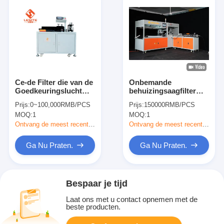
Ce-de Filter die van de
Onbemande
Goedkeuringslucht
behuizingsaagfilter
Machine maken
Interne frameforming
Prijs:
0~100,000RMB/PCS
Prijs:
150000RMB/PCS
machine 220V 4,65KW
MOQ:
1
MOQ:
1
Ontvang de meest recente Prijs
Ontvang de meest recente Prijs
Ga Nu Praten.
Ga Nu Praten.
Bespaar je tijd
Laat ons met u contact opnemen met de
beste producten.