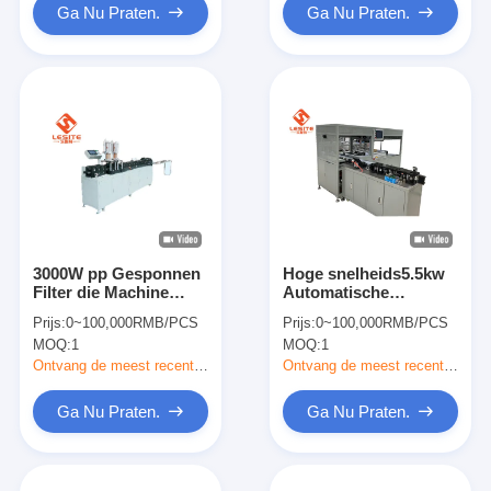
consistentie van
Ga Nu Praten.
Ga Nu Praten.
filterzakken
3000W pp Gesponnen
Hoge snelheids5.5kw
Filter die Machine
Automatische
maken
Vormende Machine
Prijs:
0~100,000RMB/PCS
Prijs:
0~100,000RMB/PCS
voor Filter Intern
MOQ:
1
MOQ:
1
Kader
Ontvang de meest recente Prijs
Ontvang de meest recente Prijs
Ga Nu Praten.
Ga Nu Praten.