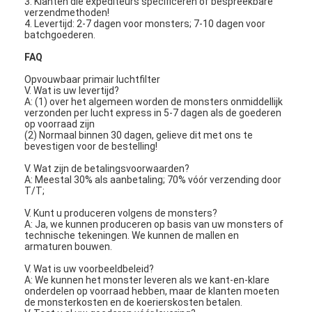
3. Klanten die expediteurs specificeren of bespreekbare
De Filter van de Hepazak
verzendmethoden!
4. Levertijd: 2-7 dagen voor monsters; 7-10 dagen voor
batchgoederen.
FAQ
Opvouwbaar primair luchtfilter
V. Wat is uw levertijd?
A: (1) over het algemeen worden de monsters onmiddellijk
verzonden per lucht express in 5-7 dagen als de goederen
op voorraad zijn
(2) Normaal binnen 30 dagen, gelieve dit met ons te
bevestigen voor de bestelling!
V. Wat zijn de betalingsvoorwaarden?
A: Meestal 30% als aanbetaling; 70% vóór verzending door
T/T;
V. Kunt u produceren volgens de monsters?
A: Ja, we kunnen produceren op basis van uw monsters of
technische tekeningen. We kunnen de mallen en
armaturen bouwen.
V. Wat is uw voorbeeldbeleid?
A: We kunnen het monster leveren als we kant-en-klare
onderdelen op voorraad hebben, maar de klanten moeten
de monsterkosten en de koerierskosten betalen.