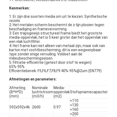
Kenmerken:
1: Er zijn drie soorten media om uit te kiezen: Synthetische
vezels
2: Het metalen scherm beschermt de z-lijn plooien tegen
beschadiging en framevervorming
3: Een trapsgewijs structureel frame biedt het grootste
media-oppervlak, het is 5 keer groter dan het oppervlak van
een vlak luchtfilter.
4: Het frame kan niet alleen van metaal zijn, maar ook van
karton met vochtbescherming, dit is een wegwerpbaar
type zonder enige vervuiling. Voldoet aan de
milieubeschermingseisen.
5: Filtratie-efficiëntie (getest door stof te wegen):
65%-95%
Efficiëntiebereik: F5,F6,F7,F8,F9 40%-95%@2um (EN779)
Afmetingen en parameters:
Thuis
Afmeting
Nominale
Media-
Initi
(B*H*D)
luchtstroom
oppervlak
Stofopnamecapaciteit
wee
(mm)
(m3/h)
(m2)
(pa)
Producten
≈110
≈130
592x592x46
2600
0.97
≈160
Video's
≈200