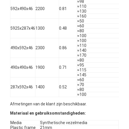
≈98
Over ons
≈110
592x490x46
2200
0.81
≈130
≈160
Fabriekstocht
≈50
≈60
5925x287x46
1300
0.48
Kwaliteitscontrole
≈80
≈100
≈100
Neem contact met ons op
≈110
490x592x46
2300
0.86
≈140
≈170
Nieuws
<25-
≈80
≈95
490x490x46
1900
0.71
Ga Nu Praten.
≈115
≈145
≈60
≈70
287x592x46
1400
0.52
≈80
Luchtfilter die Machine maken
≈100
Afmetingen van de klant zijn beschikbaar.
Luchtfilter Productiemachine
Materiaal en gebruiksomstandigheden:
Zakfilter die Machine maken
Media
Synthetische vezelmedia
Plastic frame
21mm