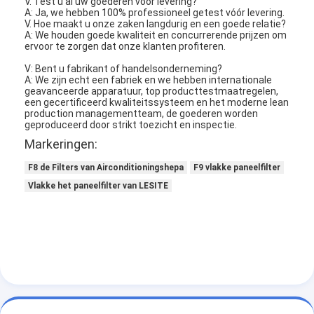
V. Test u al uw goederen vóór levering?
A: Ja, we hebben 100% professioneel getest vóór levering.
V. Hoe maakt u onze zaken langdurig en een goede relatie?
A: We houden goede kwaliteit en concurrerende prijzen om
ervoor te zorgen dat onze klanten profiteren.
V: Bent u fabrikant of handelsonderneming?
A: We zijn echt een fabriek en we hebben internationale
geavanceerde apparatuur, top producttestmaatregelen,
een gecertificeerd kwaliteitssysteem en het moderne lean
production managementteam, de goederen worden
geproduceerd door strikt toezicht en inspectie.
Markeringen:
F8 de Filters van Airconditioningshepa
F9 vlakke paneelfilter
Vlakke het paneelfilter van LESITE