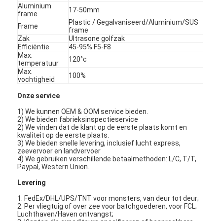
Automatische het Vastnagelen Machine
Aluminium
17-50mm
frame
Plastic / Gegalvaniseerd/Aluminium/SUS
Frame
Semi Automatische het Vastnagelen Machine
frame
Zak
Ultrasone golfzak
Efficiëntie
45-95% F5-F8
Kaderlasser
Max.
120°c
temperatuur
De Filters van airconditioningshepa
Max.
100%
vochtigheid
de filters van de luchtzuiveringsinstallatie
Onze service
1) We kunnen OEM & OOM service bieden.
De Filter van de aluminiumzak
2) We bieden fabrieksinspectieservice
2) We vinden dat de klant op de eerste plaats komt en
kwaliteit op de eerste plaats.
Stofzakfilter
3) We bieden snelle levering, inclusief lucht express,
zeevervoer en landvervoer
Origami die Machine vouwen
4) We gebruiken verschillende betaalmethoden: L/C, T/T,
Paypal, Western Union.
ultrasone stikkende machine
Levering
1. FedEx/DHL/UPS/TNT voor monsters, van deur tot deur;
luchtfilter Frame maken machine
2. Per vliegtuig of over zee voor batchgoederen, voor FCL;
Luchthaven/Haven ontvangst;