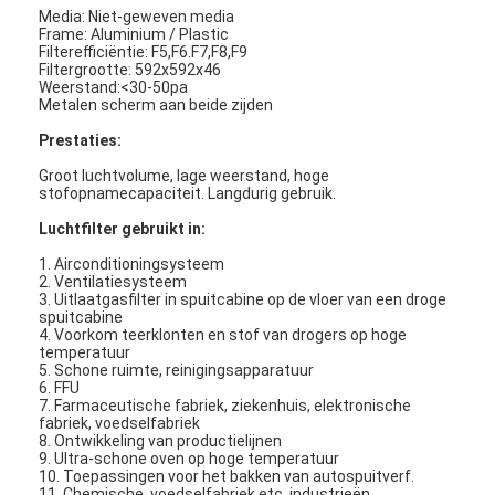
Media: Niet-geweven media
Frame: Aluminium / Plastic
Filterefficiëntie: F5,F6.F7,F8,F9
Filtergrootte: 592x592x46
Weerstand:<30-50pa
Metalen scherm aan beide zijden
Prestaties:
Groot luchtvolume, lage weerstand, hoge
stofopnamecapaciteit. Langdurig gebruik.
Luchtfilter gebruikt in:
1. Airconditioningsysteem
2. Ventilatiesysteem
3. Uitlaatgasfilter in spuitcabine op de vloer van een droge
spuitcabine
4. Voorkom teerklonten en stof van drogers op hoge
temperatuur
5. Schone ruimte, reinigingsapparatuur
6. FFU
7. Farmaceutische fabriek, ziekenhuis, elektronische
fabriek, voedselfabriek
8. Ontwikkeling van productielijnen
9. Ultra-schone oven op hoge temperatuur
10. Toepassingen voor het bakken van autospuitverf.
11. Chemische, voedselfabriek etc. industrieën