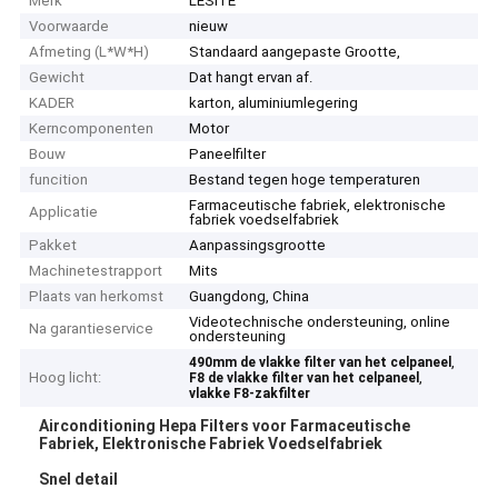
Merk
LESITE
Voorwaarde
nieuw
Afmeting (L*W*H)
Standaard aangepaste Grootte,
Gewicht
Dat hangt ervan af.
KADER
karton, aluminiumlegering
Kerncomponenten
Motor
Bouw
Paneelfilter
funcition
Bestand tegen hoge temperaturen
Farmaceutische fabriek, elektronische
Applicatie
fabriek voedselfabriek
Pakket
Aanpassingsgrootte
Machinetestrapport
Mits
Plaats van herkomst
Guangdong, China
Videotechnische ondersteuning, online
Na garantieservice
ondersteuning
,
490mm de vlakke filter van het celpaneel
Hoog licht:
,
F8 de vlakke filter van het celpaneel
vlakke F8-zakfilter
Airconditioning Hepa Filters voor Farmaceutische
Fabriek, Elektronische Fabriek Voedselfabriek
Snel detail