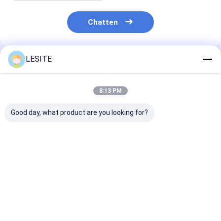
Chatten
LESITE
Geadviseerde Producten
8:13 PM
Good day, what product are you looking for?
V het Type
Standaard van de
De Filters van 
combineerde de
Goedkeuringshepa
Airconditioni
Compacte Vouwende
van Groottece de
van de
G4-Filters van
Luchtfilter voor
temperatuurwe
Airconditioningshepa
Airconditioner, de
F7-Comité Filt
Beste prijs
Beste prijs
Beste pri
Ware Hepa Filter van
voor Schone Z
H13