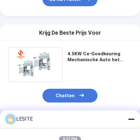
Automatische het Vastnagelen Machine
Semi Automatische het Vastnagelen Machine
Kaderlasser
Krijg De Beste Prijs Voor
De Filters van airconditioningshepa
4.5KW Ce-Goedkeuring
de filters van de luchtzuiveringsinstallatie
Mechanische Auto het
Vastnagelen Machine
Gemakkelijk te werken
De Filter van de aluminiumzak
Stofzakfilter
Chatten
Origami die Machine vouwen
ultrasone stikkende machine
LESITE
Geadviseerde Producten
luchtfilter Frame maken machine
9:27 PM