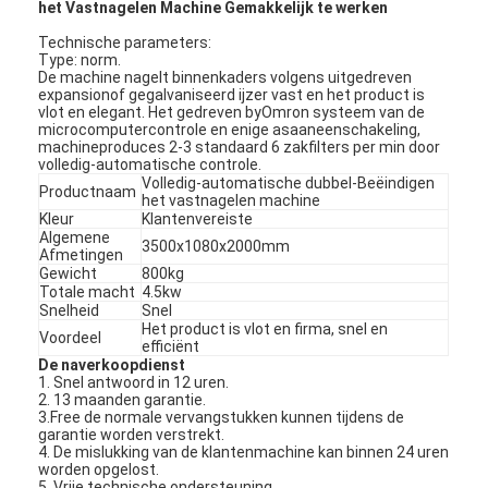
het Vastnagelen Machine Gemakkelijk te werken
Technische parameters:
Type: norm.
De machine nagelt binnenkaders volgens uitgedreven
expansionof gegalvaniseerd ijzer vast en het product is
vlot en elegant. Het gedreven byOmron systeem van de
microcomputercontrole en enige asaaneenschakeling,
machineproduces 2-3 standaard 6 zakfilters per min door
volledig-automatische controle.
Volledig-automatische dubbel-Beëindigen
Productnaam
het vastnagelen machine
Kleur
Klantenvereiste
Algemene
3500x1080x2000mm
Afmetingen
Gewicht
800kg
Totale macht
4.5kw
Snelheid
Snel
Het product is vlot en firma, snel en
Voordeel
efficiënt
De naverkoopdienst
1. Snel antwoord in 12 uren.
2. 13 maanden garantie.
3.Free de normale vervangstukken kunnen tijdens de
garantie worden verstrekt.
4. De mislukking van de klantenmachine kan binnen 24 uren
worden opgelost.
5. Vrije technische ondersteuning.