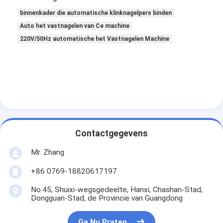
Over ons
binnenkader die automatische klinknagelpers binden
Auto het vastnagelen van Ce machine
Fabriekstocht
220V/50Hz automatische het Vastnagelen Machine
Kwaliteitscontrole
Neem contact met ons op
Nieuws
Ga Nu Praten.
Contactgegevens
Mr. Zhang
Luchtfilter die Machine maken
+86 0769-18820617197
Luchtfilter Productiemachine
No.45, Shuixi-wegsgedeelte, Hanxi, Chashan-Stad,
Dongguan-Stad, de Provincie van Guangdong
Zakfilter die Machine maken
Ga Nu Praten.