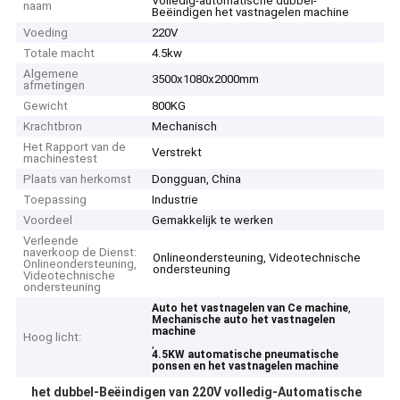
Volledig-automatische dubbel-
naam
Beëindigen het vastnagelen machine
Voeding
220V
Totale macht
4.5kw
Algemene
3500x1080x2000mm
afmetingen
Gewicht
800KG
Krachtbron
Mechanisch
Het Rapport van de
Verstrekt
machinestest
Plaats van herkomst
Dongguan, China
Toepassing
Industrie
Voordeel
Gemakkelijk te werken
Verleende
naverkoop de Dienst:
Onlineondersteuning, Videotechnische
Onlineondersteuning,
ondersteuning
Videotechnische
ondersteuning
,
Auto het vastnagelen van Ce machine
Mechanische auto het vastnagelen
machine
Hoog licht:
,
4.5KW automatische pneumatische
ponsen en het vastnagelen machine
het dubbel-Beëindigen van 220V volledig-Automatische