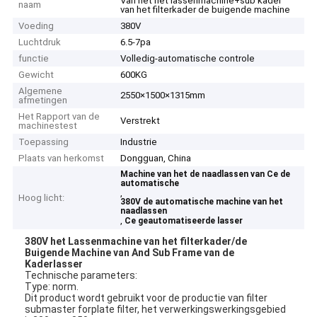
Van het het lassenmachine+sub kader
naam
van het filterkader de buigende machine
Voeding
380V
Luchtdruk
6.5-7pa
functie
Volledig-automatische controle
Gewicht
600KG
Algemene
2550×1500×1315mm
afmetingen
Het Rapport van de
Verstrekt
machinestest
Toepassing
Industrie
Plaats van herkomst
Dongguan, China
Machine van het de naadlassen van Ce de
automatische
,
Hoog licht:
380V de automatische machine van het
naadlassen
,
Ce geautomatiseerde lasser
380V het Lassenmachine van het filterkader/de
Buigende Machine van And Sub Frame van de
Kaderlasser
Technische parameters:
Type: norm.
Dit product wordt gebruikt voor de productie van filter
submaster forplate filter, het verwerkingswerkingsgebied