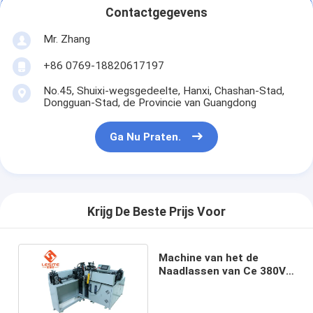
Contactgegevens
Over ons
Mr. Zhang
Fabriekstocht
+86 0769-18820617197
Kwaliteitscontrole
No.45, Shuixi-wegsgedeelte, Hanxi, Chashan-Stad,
Dongguan-Stad, de Provincie van Guangdong
Neem contact met ons op
Nieuws
Ga Nu Praten.
Ga Nu Praten.
Krijg De Beste Prijs Voor
Luchtfilter die Machine maken
Machine van het de
Luchtfilter Productiemachine
Naadlassen van Ce 380V
de Automatische voor
Zakfilter die Machine maken
Metaalkader