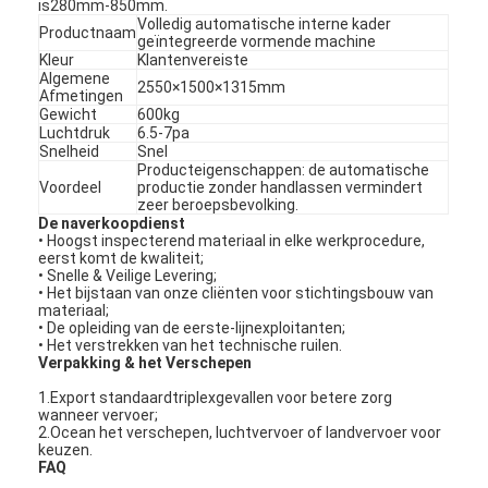
is280mm-850mm.
Volledig automatische interne kader
Productnaam
geïntegreerde vormende machine
Kleur
Klantenvereiste
Algemene
2550×1500×1315mm
Afmetingen
Gewicht
600kg
Luchtdruk
6.5-7pa
Snelheid
Snel
Producteigenschappen: de automatische
Voordeel
productie zonder handlassen vermindert
zeer beroepsbevolking.
De naverkoopdienst
• Hoogst inspecterend materiaal in elke werkprocedure,
eerst komt de kwaliteit;
• Snelle & Veilige Levering;
• Het bijstaan van onze cliënten voor stichtingsbouw van
materiaal;
• De opleiding van de eerste-lijnexploitanten;
• Het verstrekken van het technische ruilen.
Verpakking & het Verschepen
1.Export standaardtriplexgevallen voor betere zorg
wanneer vervoer;
2.Ocean het verschepen, luchtvervoer of landvervoer voor
keuzen.
FAQ