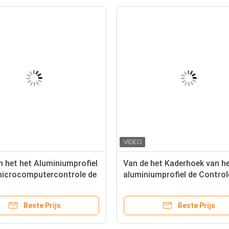
n het het Aluminiumprofiel
Van de het Kaderhoek van h
microcomputercontrole de
aluminiumprofiel de Control
van de het Kaderhoek
de de Snijders380v Microc
Beste Prijs
Beste Prijs