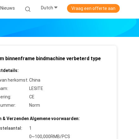
Dutch
Nieuws
Vraag een offerte aan
m binnenframe bindmachine verbeterd type
tdetails:
 van herkomst:
China
aam:
LESITE
cering:
CE
nummer:
Norm
n & Verzenden Algemene voorwaarden:
stelaantal:
1
0~100,000RMB/PCS