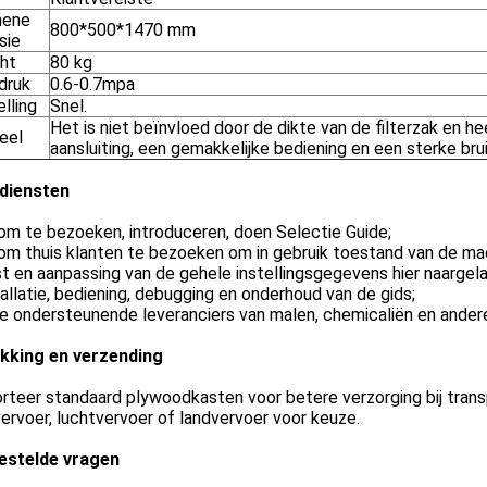
mene
800*500*1470 mm
sie
ht
80 kg
druk
0.6-0.7mpa
lling
Snel.
Het is niet beïnvloed door de dikte van de filterzak en he
eel
aansluiting, een gemakkelijke bediening en een sterke bru
diensten
j om te bezoeken, introduceren, doen Selectie Guide;
j om thuis klanten te bezoeken om in gebruik toestand van de m
t en aanpassing van de gehele instellingsgegevens hier naargela
tallatie, bediening, debugging en onderhoud van de gids;
ke ondersteunende leveranciers van malen, chemicaliën en andere
kking en verzending
rteer standaard plywoodkasten voor betere verzorging bij trans
rvoer, luchtvervoer of landvervoer voor keuze.
estelde vragen