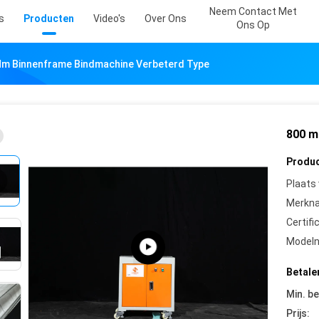
Neem Contact Met
s
Producten
Video's
Over Ons
Ons Op
m Binnenframe Bindmachine Verbeterd Type
800 m
Produc
Plaats
Merkn
Certifi
Model
Betale
Min. be
Prijs: