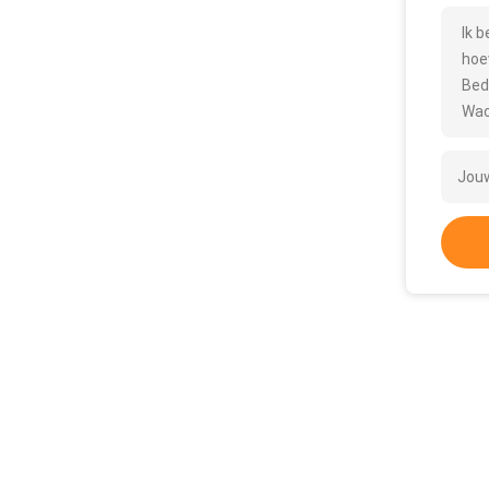
Ik 
hoe
Bed
Wac