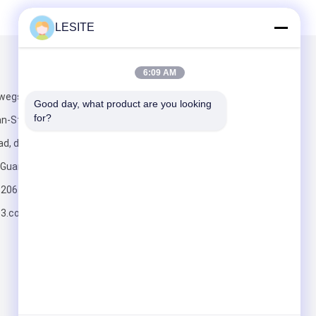
LESITE
Mail ons
6:09 AM
-wegsgedeelte,
Good day, what product are you looking 
for?
an-Stad,
d, de
n Guangdong
820617197
Verzend
63.com