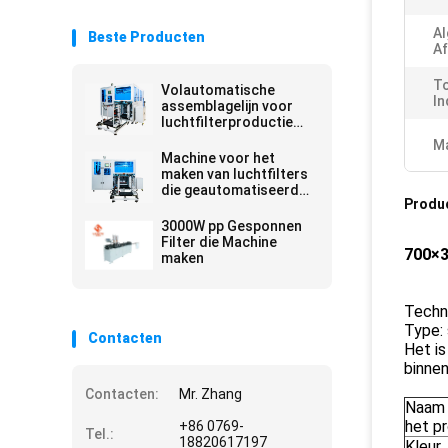
A
Beste Producten
Af
To
Volautomatische
In
assemblagelijn voor
luchtfilterproductie
met Omron-
Ma
besturingssysteem
Machine voor het
voor hoge snelheid en
maken van luchtfilters
onbemande bediening
die geautomatiseerde
Produ
zak- en
rivetingsoplossingen
3000W pp Gesponnen
biedt voor de
Filter die Machine
700×3
productie en
maken
consistentie van
filterzakken
Techn
Type: 
Contacten
Het is
binnen
Contacten:
Mr. Zhang
Naam 
het p
+86 0769-
Tel.:
18820617197
Kleur