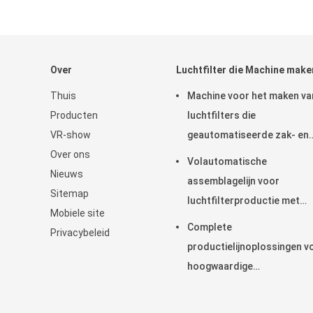
Over
Luchtfilter die Machine make
Thuis
Machine voor het maken va
Producten
luchtfilters die
VR-show
geautomatiseerde zak- en
Over ons
rivetingsoplossingen biedt
Volautomatische
Nieuws
voor de productie en
assemblagelijn voor
Sitemap
consistentie van filterzakk
luchtfilterproductie met
Mobiele site
Omron-besturingssysteem
Complete
Privacybeleid
voor hoge snelheid en
productielijnoplossingen v
onbemande bediening
hoogwaardige
luchtfiltermachines