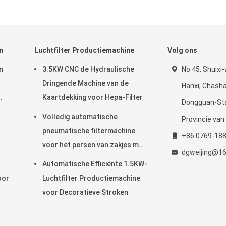
n
Luchtfilter Productiemachine
Volg ons
n
3.5KW CNC de Hydraulische
No.45, Shuixi
Dringende Machine van de
Hanxi, Chash
Kaartdekking voor Hepa-Filter
Dongguan-Sta
Volledig automatische
Provincie va
pneumatische filtermachine
+86 0769-18
en
voor het persen van zakjes met
dgweijing@1
vijf koppen
Automatische Efficiënte 1.5KW-
oor
Luchtfilter Productiemachine
voor Decoratieve Stroken