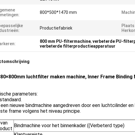
lgemene
800*500*1470 mm
Machin
metingen:
epasselijke
Plaats
Productiefabriek
dustrieën:
Herko
800 mm PU-filtermachine
,
verbeterde PU-filte
rkeren:
verbeterde filterproductieapparatuur
ctomschrijving
80×800mm luchtfilter maken machine, Inner Frame Binding 
ische parameters:
standaard.
 een nieuwe bindmachine aangedreven door een luchtcilinder en 
ste frame volgens het niveau principe.
van
Bindmachine voor het binnenkader ((Verbeterd type)
roduct
Klantvereiste