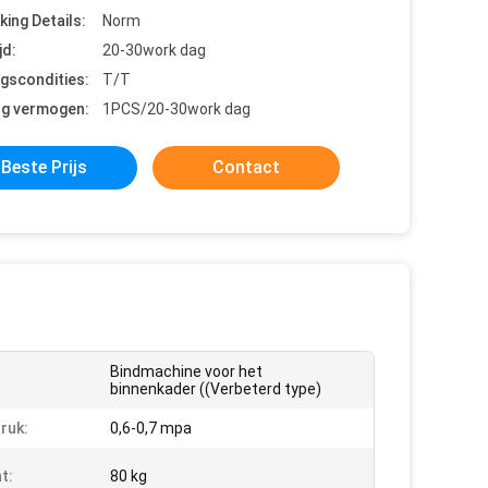
king Details:
Norm
jd:
20-30work dag
ngscondities:
T/T
ng vermogen:
1PCS/20-30work dag
Beste Prijs
Contact
Bindmachine voor het
binnenkader ((Verbeterd type)
ruk:
0,6-0,7 mpa
t:
80 kg