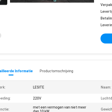
Verpak
Leverti
Betali
Leveri
illeerde Informatie
Productomschrijving
rk:
LESITE
Naam:
eding:
220V
Luchtd
met een vermogen van niet meer
nctie:
Gewich
dan 10 kW