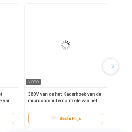
et
380V van de het Kaderhoek van de
e van
microcomputercontrole van het
omputer
de Snijdersaluminium het Profiel
T7-T50
Beste Prijs