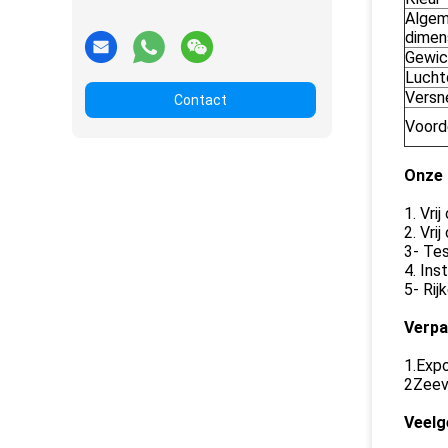
Alge
dimen
Gewic
Lucht
Versne
Contact
Voord
Onze 
1. Vri
2. Vri
3- Tes
4. Ins
5- Rij
Verpa
1.Expo
2Zeeve
Veelg