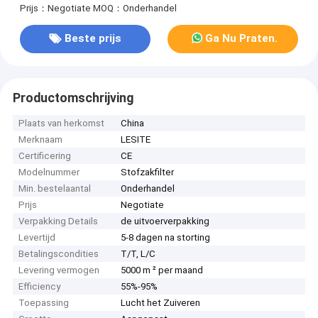
Prijs：Negotiate
MOQ：Onderhandel
Beste prijs
Ga Nu Praten.
Productomschrijving
Plaats van herkomst
China
Merknaam
LESITE
Certificering
CE
Modelnummer
Stofzakfilter
Min. bestelaantal
Onderhandel
Prijs
Negotiate
Verpakking Details
de uitvoerverpakking
Levertijd
5-8 dagen na storting
Betalingscondities
T/T, L/C
Levering vermogen
5000 m ² per maand
Efficiency
55%-95%
Toepassing
Lucht het Zuiveren