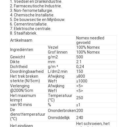
1. Voedsel en Drankindustrie.
2. Farmaceutische Industrie.
3. Non-ferrometallurgie.
4. Chemische Installatie.
5. De bouwsectie en Mijnbouw.
6. Cementinstallatie.
7. Elektrische centrale.
8. Staalfabriek.
Nomex needled
Artikelnaam
gevoeld
Vezel
100% Nomex
Ingrediënten
Grof linnen
100% Nomex
Gewicht
g/m2
500
Dikte
mm
2.1
Dichtheid
g/m ³
0,24
Doordringbaarheid
L/dm2.min
150
Het trek breken
Afwijking
≥800
sterkte (N/5cm)
Weft
≥1000
Verlenging
Afwijking
<5>
@200N/5cm
Weft
<5>
Het maximum
Temperatuur
250
krimpt
(°C)
van 90 mins
%
≤1
De
Ononderbroken
200
diensttemperatuur
Onmiddellijk
240
(°C)
Het schroeien, het
Het eindigen