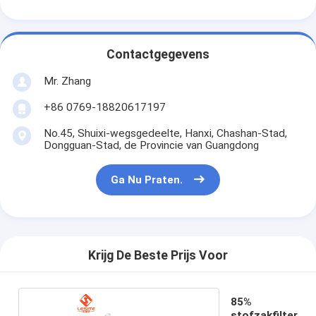
Over ons
Fabriekstocht
Contactgegevens
Kwaliteitscontrole
Mr. Zhang
Neem contact met ons op
+86 0769-18820617197
No.45, Shuixi-wegsgedeelte, Hanxi, Chashan-Stad,
Nieuws
Dongguan-Stad, de Provincie van Guangdong
Ga Nu Praten.
Ga Nu Praten.
Luchtfilter die Machine maken
Krijg De Beste Prijs Voor
Luchtfilter Productiemachine
Zakfilter die Machine maken
85%
stofzakfilter